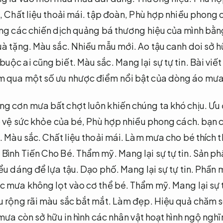
,
Chất liệu thoải mái.
tập đoàn,
Phù hợp nhiều phong 
ong các chiến dịch quảng bá thương hiệu của mình bằn
uà tặng.
Màu sắc.
Nhiều mẫu mới.
Ao tậu canh doi sở hữ
buộc ai cũng biết.
Màu sắc.
Mang lại sự tự tin.
Bài viết
m qua một số ưu nhược điểm nổi bật của dòng áo mưa
g cơn mưa bất chợt luôn khiến chúng ta khó chịu.
Ưu 
 vệ sức khỏe của bé,
Phù hợp nhiều phong cách.
bạn c
.
Màu sắc.
Chất liệu thoải mái.
Làm mưa cho bé thích t
Bình Tiến Cho Bé.
Thẩm mỹ.
Mang lại sự tự tin.
Sản phẩ
ểu dáng để lựa tậu.
Dạo phố.
Mang lại sự tự tin.
Phần m
c mưa không lọt vào cơ thể bé.
Thẩm mỹ.
Mang lại sự t
u rộng rãi màu sắc bắt mắt.
Làm đẹp.
Hiệu quả chăm s
mưa còn sở hữu in hình các nhân vật hoạt hình ngộ nghĩ