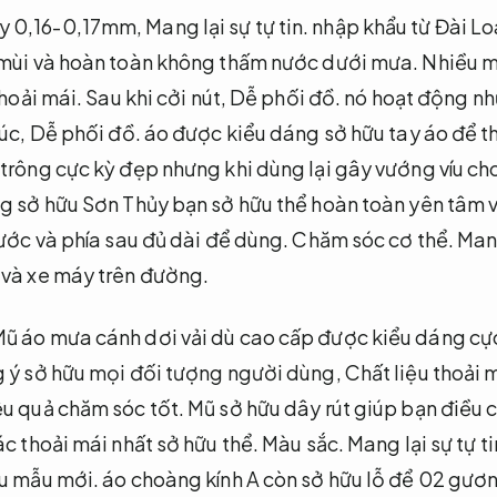
y 0,16-0,17mm,
Mang lại sự tự tin.
nhập khẩu từ Đài Lo
 mùi và hoàn toàn không thấm nước dưới mưa.
Nhiều m
thoải mái.
Sau khi cởi nút,
Dễ phối đồ.
nó hoạt động nh
cúc,
Dễ phối đồ.
áo được kiểu dáng sở hữu tay áo để th
trông cực kỳ đẹp nhưng khi dùng lại gây vướng víu ch
g sở hữu Sơn Thủy bạn sở hữu thể hoàn toàn yên tâm 
rước và phía sau đủ dài để dùng.
Chăm sóc cơ thể.
Mang
 và xe máy trên đường.
ũ áo mưa cánh dơi vải dù cao cấp được kiểu dáng cực
 ý sở hữu mọi đối tượng người dùng,
Chất liệu thoải 
u quả chăm sóc tốt.
Mũ sở hữu dây rút giúp bạn điều c
ác thoải mái nhất sở hữu thể.
Màu sắc.
Mang lại sự tự ti
u mẫu mới.
áo choàng kính A còn sở hữu lỗ để 02 gươ