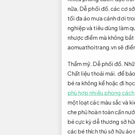
nữa,
Dễ phối đồ.
các cơ sở
tối đa áo mưa cánh dơi tr
nghiệp và tiêu dùng làm q
nhược điểm mà không bắt 
aomuathoitrang.vn sẽ điể
Thẩm mỹ.
Dễ phối đồ.
Nhữn
Chất liệu thoải mái.
để bảo
bé ra không kể hoặc đi học
phù hợp nhiều phong cách
một loạt các màu sắc và ki
che phủ hoàn toàn cần nướ
bé cực kỳ dễ thương sở hữ
các bé thích thú sở hữu áo 