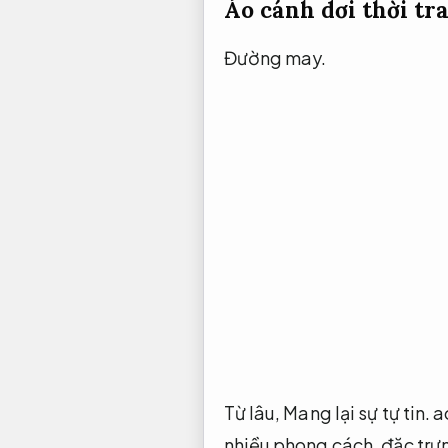
Áo cánh dơi thời tr
Đường may.
Từ lâu,
Mang lại sự tự tin.
ao
nhiều phong cách.
đặc trư