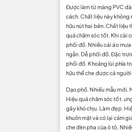
Được làm từ màng PVC dà
cách.
Chất liệu này không
hữu nút hai bên.
Chất liệu 
quả chăm sóc tốt.
Khi cài 
phối đồ.
Nhiều cái áo mưa 
ngắn.
Dễ phối đồ.
Đặc trưn
phối đồ.
Khoảng lùi phía t
hữu thể che được cả người
Dạo phố.
Nhiều mẫu mới.
M
Hiệu quả chăm sóc tốt.
ưng
gây khó chịu.
Làm đẹp.
Hiệ
khuôn mặt và có lại cảm gi
che đèn pha của ô tô,
Nhiề