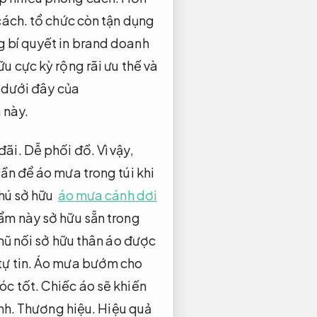
cách.
tổ chức còn tận dụng
g bí quyết in brand doanh
u cực kỳ rộng rãi ưu thế và
 dưới đây của
 này.
đãi.
Dễ phối đồ.
Vì vậy,
ần để áo mưa trong túi khi
hú sở hữu
áo mưa cánh dơi
m này sở hữu sẵn trong
ũ nối sở hữu thân áo được
ự tin.
Áo mưa bướm cho
óc tốt.
Chiếc áo sẽ khiến
nh.
Thương hiệu.
Hiệu quả