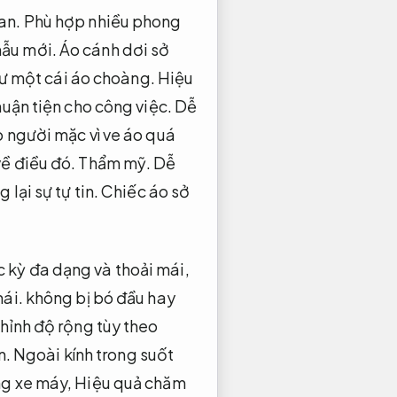
an.
Phù hợp nhiều phong
ẫu mới.
Áo cánh dơi sở
ư một cái áo choàng.
Hiệu
uận tiện cho công việc.
Dễ
o người mặc vì ve áo quá
về điều đó.
Thẩm mỹ.
Dễ
 lại sự tự tin.
Chiếc áo sở
 kỳ đa dạng và thoải mái,
mái.
không bị bó đầu hay
hỉnh độ rộng tùy theo
n.
Ngoài kính trong suốt
ng xe máy,
Hiệu quả chăm