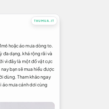
THUMUA.IT
 1m6 hoặc áo mưa dòng to.
ỳ đa dạng, khá rộng rãi và
i vì đây là một đồ vật cực
ôm nay bạn sẽ mua hiểu được
ười dùng. Tham khảo ngay
ái áo mưa cánh dơi cùng