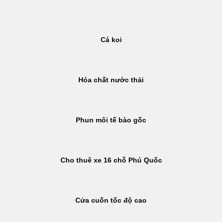
Bỏ
qua
nội
Cá koi
dung
Hóa chất nước thải
Phun môi tế bào gốc
Cho thuê xe 16 chỗ Phú Quốc
Cửa cuốn tốc độ cao