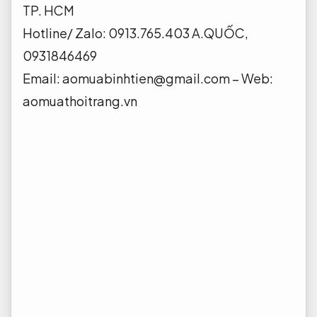
TP. HCM
Hotline/ Zalo: 0913.765.403 A.QUỐC,
0931846469
Email:
aomuabinhtien@gmail.com
– Web:
aomuathoitrang.vn