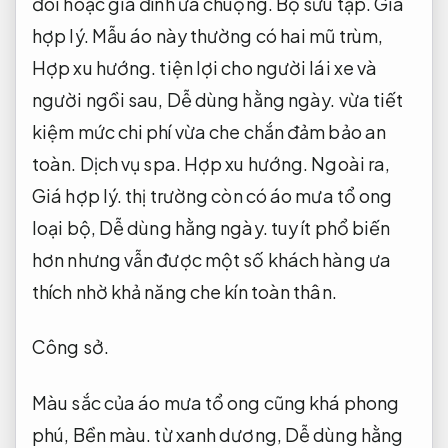
đôi hoặc gia đình ưa chuộng.
Bộ sưu tập.
Giá
hợp lý.
Mẫu áo này thường có hai mũ trùm,
Hợp xu hướng.
tiện lợi cho người lái xe và
người ngồi sau,
Dễ dùng hằng ngày.
vừa tiết
kiệm mức chi phí vừa che chắn đảm bảo an
toàn.
Dịch vụ spa.
Hợp xu hướng.
Ngoài ra,
Giá hợp lý.
thị trường còn có áo mưa tổ ong
loại bộ,
Dễ dùng hằng ngày.
tuy ít phổ biến
hơn nhưng vẫn được một số khách hàng ưa
thích nhờ khả năng che kín toàn thân.
Công sở.
Màu sắc của áo mưa tổ ong cũng khá phong
phú,
Bền màu.
từ xanh dương,
Dễ dùng hằng