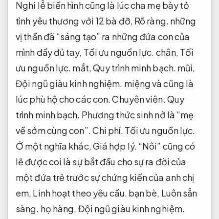
Nghi lễ biến hình cũng là lúc cha mẹ bày tỏ
tình yêu thương với 12 bà đỡ,
Rõ ràng.
những
vị thần đã “sáng tạo” ra những đứa con của
mình đầy đủ tay,
Tối ưu nguồn lực.
chân,
Tối
ưu nguồn lực.
mắt,
Quy trình minh bạch.
mũi,
Đội ngũ giàu kinh nghiệm.
miệng và cũng là
lúc phù hộ cho các con.
Chuyên viên.
Quy
trình minh bạch.
Phương thức sinh nở là “mẹ
về sớm cùng con”.
Chi phí.
Tối ưu nguồn lực.
Ở một nghĩa khác,
Giá hợp lý.
“Nôi” cũng có
lẽ được coi là sự bắt đầu cho sự ra đời của
một đứa trẻ trước sự chứng kiến ​​của anh chị
em,
Linh hoạt theo yêu cầu.
bạn bè,
Luôn sẵn
sàng.
họ hàng,
Đội ngũ giàu kinh nghiệm.