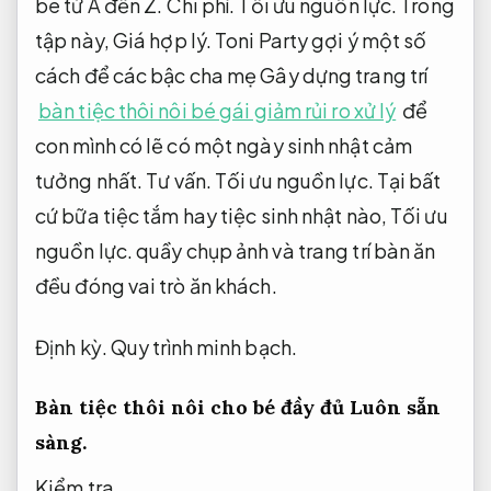
bé từ A đến Z.
Chi phí.
Tối ưu nguồn lực.
Trong
tập này,
Giá hợp lý.
Toni Party gợi ý một số
cách để các bậc cha mẹ Gây dựng trang trí
bàn tiệc thôi nôi bé gái giảm rủi ro xử lý
để
con mình có lẽ có một ngày sinh nhật cảm
tưởng nhất.
Tư vấn.
Tối ưu nguồn lực.
Tại bất
cứ bữa tiệc tắm hay tiệc sinh nhật nào,
Tối ưu
nguồn lực.
quầy chụp ảnh và trang trí bàn ăn
đều đóng vai trò ăn khách.
Định kỳ.
Quy trình minh bạch.
Bàn tiệc thôi nôi cho bé đầy đủ
Luôn sẵn
sàng.
Kiểm tra.