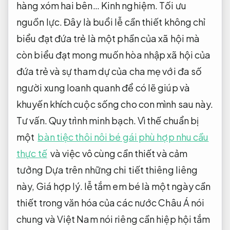
hàng xóm hai bên…
Kinh nghiệm.
Tối ưu
nguồn lực.
Đây là buổi lễ cần thiết không chỉ
biểu đạt đứa trẻ là một phần của xã hội mà
còn biểu đạt mong muốn hòa nhập xã hội của
đứa trẻ và sự tham dự của cha mẹ với đa số
người xung loanh quanh để có lẽ giúp và
khuyến khích cuộc sống cho con mình sau này.
Tư vấn.
Quy trình minh bạch.
Vì thế chuẩn bị
một
bàn tiệc thôi nôi bé gái phù hợp nhu cầu
thực tế
và việc vô cùng cần thiết và cảm
tưởng Dựa trên những chi tiết thiêng liêng
này,
Giá hợp lý.
lễ tắm em bé là một ngày cần
thiết trong văn hóa của các nước Châu Á nói
chung và Việt Nam nói riêng cần hiệp hội tắm