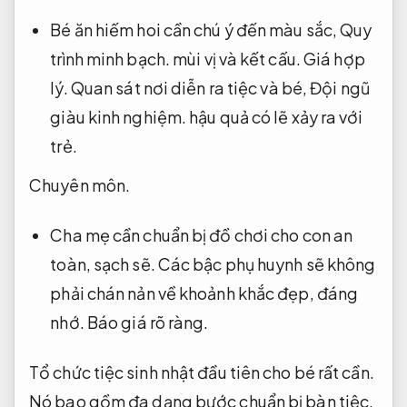
Bé ăn hiếm hoi cần chú ý đến màu sắc,
Quy
trình minh bạch.
mùi vị và kết cấu.
Giá hợp
lý.
Quan sát nơi diễn ra tiệc và bé,
Đội ngũ
giàu kinh nghiệm.
hậu quả có lẽ xảy ra với
trẻ.
Chuyên môn.
Cha mẹ cần chuẩn bị đồ chơi cho con an
toàn, sạch sẽ. Các bậc phụ huynh sẽ không
phải chán nản về khoảnh khắc đẹp, đáng
nhớ.
Báo giá rõ ràng.
Tổ chức tiệc sinh nhật đầu tiên cho bé rất cần.
Nó bao gồm đa dạng bước chuẩn bị bàn tiệc,