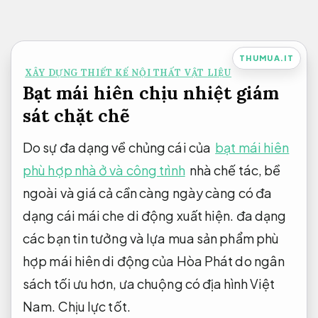
Bỏ
qua
nội
THUMUA.IT
XÂY DỰNG THIẾT KẾ NỘI THẤT VẬT LIỆU
dung
Bạt mái hiên chịu nhiệt giám
sát chặt chẽ
Do sự đa dạng về chủng cái của
bạt mái hiên
phù hợp nhà ở và công trình
nhà chế tác, bề
ngoài và giá cả cần càng ngày càng có đa
dạng cái mái che di động xuất hiện. đa dạng
các bạn tin tưởng và lựa mua sản phẩm phù
hợp mái hiên di động của Hòa Phát do ngân
sách tối ưu hơn, ưa chuộng có địa hình Việt
Nam.
Chịu lực tốt.