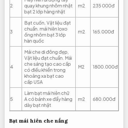
2
quay khung nhôm nhật
m2
235 000đ
bạt 2 lớp hàng nhật
Bạt cuốn,
Vật liệu đạt
chuẩn.
mái hiên loxo
3
m2
165.000đ
ống nhôm bạt 3 lớp
hàn quốc
Mái che di đông đẹp,
Vật liệu đạt chuẩn.
Mái
che sáng tạo cao cấp
4
M2
1800.000đ
có điều khiển trong
khoảng xa bạt cao
cấp USA
Làm bạt mái hiên chữ
5
A có bánh xe đẩy hàng
m2
680.000đ
dày bạt nhật
Bạt mái hiên che nắng