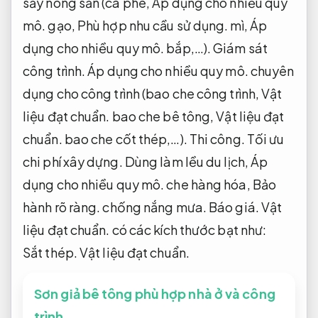
sấy nông sản (cà phê,
Áp dụng cho nhiều quy
mô.
gạo,
Phù hợp nhu cầu sử dụng.
mì,
Áp
dụng cho nhiều quy mô.
bắp,…).
Giám sát
công trình.
Áp dụng cho nhiều quy mô.
chuyên
dụng cho công trình (bao che công trình,
Vật
liệu đạt chuẩn.
bao che bê tông,
Vật liệu đạt
chuẩn.
bao che cốt thép,…).
Thi công.
Tối ưu
chi phí xây dựng.
Dùng làm lều du lịch,
Áp
dụng cho nhiều quy mô.
che hàng hóa,
Bảo
hành rõ ràng.
chống nắng mưa.
Báo giá.
Vật
liệu đạt chuẩn.
có các kích thước bạt như:
Sắt thép.
Vật liệu đạt chuẩn.
Sơn giả bê tông phù hợp nhà ở và công
trình