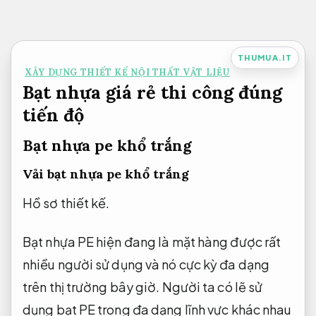
Bỏ
qua
nội
THUMUA.IT
XÂY DỰNG THIẾT KẾ NỘI THẤT VẬT LIỆU
dung
Bạt nhựa giá rẻ thi công đúng
tiến độ
Bạt nhựa pe khổ trắng
Vải bạt nhựa pe khổ trắng
Hồ sơ thiết kế.
Bạt nhựa PE hiện đang là mặt hàng được rất
nhiều người sử dụng và nó cực kỳ đa dạng
trên thị trường bây giờ. Người ta có lẽ sử
dụng bạt PE trong đa dạng lĩnh vực khác nhau