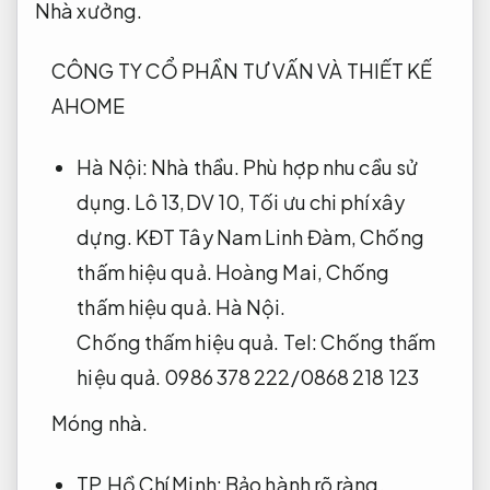
Nhà xưởng.
CÔNG TY CỔ PHẦN TƯ VẤN VÀ THIẾT KẾ
AHOME
Hà Nội:
Nhà thầu.
Phù hợp nhu cầu sử
dụng.
Lô 13,DV 10,
Tối ưu chi phí xây
dựng.
KĐT Tây Nam Linh Đàm,
Chống
thấm hiệu quả.
Hoàng Mai,
Chống
thấm hiệu quả.
Hà Nội.
Chống thấm hiệu quả.
Tel:
Chống thấm
hiệu quả.
0986 378 222/0868 218 123
Móng nhà.
TP.Hồ Chí Minh:
Bảo hành rõ ràng.