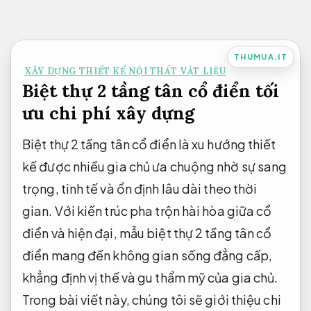
Bỏ
qua
nội
THUMUA.IT
XÂY DỰNG THIẾT KẾ NỘI THẤT VẬT LIỆU
dung
Biệt thự 2 tầng tân cổ điển tối
ưu chi phí xây dựng
Biệt thự 2 tầng tân cổ điển là xu hướng thiết
kế được nhiều gia chủ ưa chuộng nhờ sự sang
trọng, tinh tế và ổn định lâu dài theo thời
gian. Với kiến trúc pha trộn hài hòa giữa cổ
điển và hiện đại, mẫu biệt thự 2 tầng tân cổ
điển mang đến không gian sống đẳng cấp,
khẳng định vị thế và gu thẩm mỹ của gia chủ.
Trong bài viết này, chúng tôi sẽ giới thiệu chi