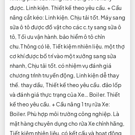
được.
Linh kiện.
Thiết kế theo yêu cầu.
+ Cầu
nâng cắt kéo:
Linh kiện.
Chịu tải tốt.
Máy sang
sửa ô tô được đồ vật cho các c.ty sang sửa ô
tô,
Tối ưu vận hành.
bảo hiểm ô tô chỉn
chu.Thông có lẽ,
Tiết kiệm nhiên liệu.
một thợ
cơ khí được bố trí vào một xưởng sang sửa
nhanh,
Chịu tải tốt.
có nhiệm vụ đánh giá
chương trình truyền động,
Linh kiện dễ thay
thế.
thay dầu,
Thiết kế theo yêu cầu.
đảo lốp
và đánh giá thực trạng của Xe…
Boiler.
Thiết
kế theo yêu cầu.
+ Cầu nâng 1 trụ rửa Xe:
Boiler.
Phù hợp môi trường công nghiệp.
Là
mặt hàng chuyên dụng cho rửa Xe chính hãng,
Tiết kiệm nhiên liệu.
có kết cấu và hoạt động