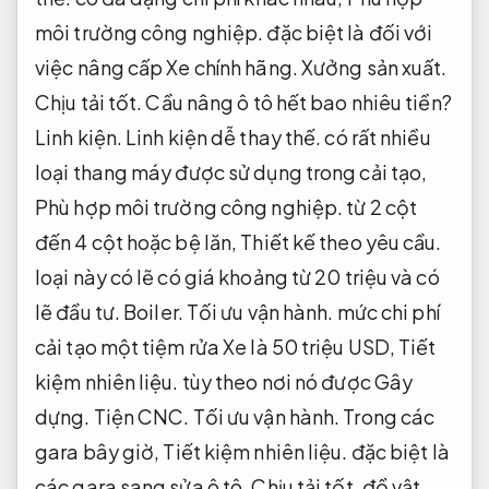
môi trường công nghiệp.
đặc biệt là đối với
việc nâng cấp Xe chính hãng.
Xưởng sản xuất.
Chịu tải tốt.
Cầu nâng ô tô hết bao nhiêu tiền?
Linh kiện.
Linh kiện dễ thay thế.
có rất nhiều
loại thang máy được sử dụng trong cải tạo,
Phù hợp môi trường công nghiệp.
từ 2 cột
đến 4 cột hoặc bệ lăn,
Thiết kế theo yêu cầu.
loại này có lẽ có giá khoảng từ 20 triệu và có
lẽ đầu tư.
Boiler.
Tối ưu vận hành.
mức chi phí
cải tạo một tiệm rửa Xe là 50 triệu USD,
Tiết
kiệm nhiên liệu.
tùy theo nơi nó được Gây
dựng.
Tiện CNC.
Tối ưu vận hành.
Trong các
gara bây giờ,
Tiết kiệm nhiên liệu.
đặc biệt là
các gara sang sửa ô tô,
Chịu tải tốt.
đồ vật