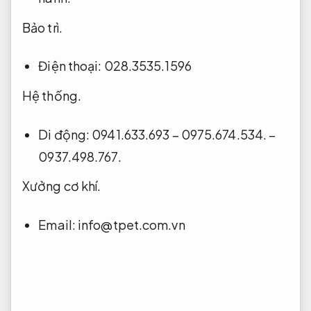
Bảo trì.
Điện thoại: 028.3535.1596
Hệ thống.
Di động: 0941.633.693 – 0975.674.534. –
0937.498.767.
Xưởng cơ khí.
Email:
info@tpet.com.vn