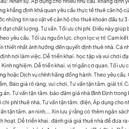
sau:
Nhân sự.
Áp dụng cho nhiều nhu cầu.
khẳng định y
g khẳng định khả quan yêu cầu thực tế thuê căn hộ c
 những tin rao vặt về căn hộ cho thuê khoản đầu tư 3 – 
t đạt chất lượng.
Tư vấn.
Tối ưu chi phí.
Điều này giúp 
heo yêu cầu.
Tối ưu nguồn lực.
chọn lọc vị trí:
Cam kết
ần thiết nhất ảnh hưởng đến quyết định thuê nhà.
Cá n
 định nơi làm việc,
Dễ triển khai.
học tập và vui chơi đạ
:
Kinh nghiệm.
Dễ triển khai.
vị trí gần cơ quan,
Tối ưu c
ông hoặc Dịch vụ chính hãng đồng hành.
Theo yêu cầu.
ắm,
Báo giá rõ ràng.
vui chơi,
Tư vấn tận tâm.
giải trí.
C
 án.
Tư vấn tận tâm.
bảo đảm giá nhà Bình Định trong k
 chi phí thuê nhà,
Tư vấn tận tâm.
điện,
Áp dụng cho nh
vấn tận tâm.
an ninh,… Xin lưu ý rằng có thêm ngân sác
nh hoạt.
Dễ triển khai.
đánh giá giá thuê nhà để đưa ra 