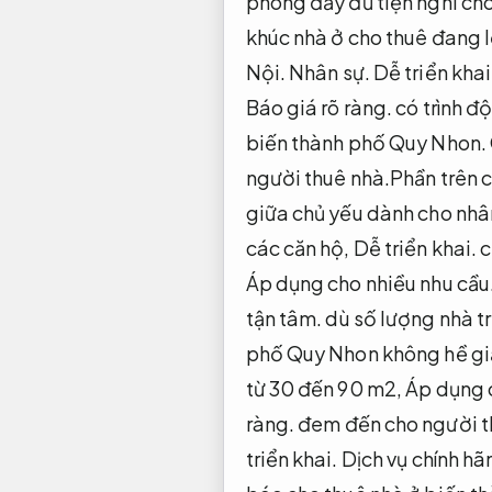
phòng đầy đủ tiện nghi ch
khúc nhà ở cho thuê đang
Nội.
Nhân sự.
Dễ triển khai
Báo giá rõ ràng.
có trình độ
biến thành phố Quy Nhon.
người thuê nhà.Phần trên 
giữa chủ yếu dành cho nhâ
các căn hộ,
Dễ triển khai.
c
Áp dụng cho nhiều nhu cầu
tận tâm.
dù số lượng nhà tr
phố Quy Nhon không hề g
từ 30 đến 90 m2,
Áp dụng c
ràng.
đem đến cho người th
triển khai.
Dịch vụ chính hã