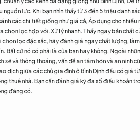
g.
chuẩn y các kênh đa dạng giống như Bình Định,
Dễ tr
u nguồn lực.
Khi bạn nhìn thấy từ 3 đến 5 triệu danh sá
sánh các chi tiết giống như giá cả,
Áp dụng cho nhiều 
a chọn lọc hợp với.
Xử lý nhanh.
Thấy ngay bản chất c
i chọn lọc đặc sắc, hãy đánh giá ngay chất lượng, làm 
ần. Bất cứ nó có phải là của bạn hay không. Ngoài nhữ
ch sẽ và thông thoáng, vấn đề an tâm hơn và an ninh c
ao dịch giữa các chủ gia đình ở Bình Định đều có giá từ
ồng thuê nhà. Bạn cần đánh giá kỹ đa số điều khoản 
ông đáng có.