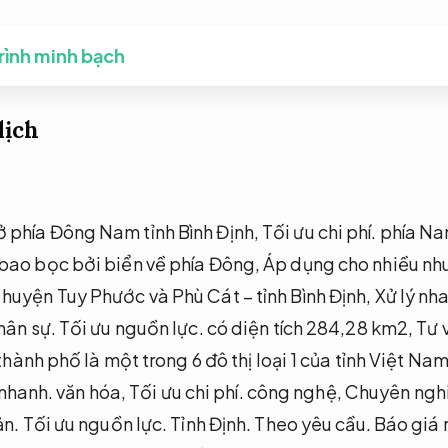
trình minh bạch
lịch
 phía Đông Nam tỉnh Bình Định,
Tối ưu chi phí.
phía Na
bao bọc bởi biển về phía Đông,
Áp dụng cho nhiều nhu
huyện Tuy Phước và Phù Cát – tỉnh Bình Định,
Xử lý nh
hân sự.
Tối ưu nguồn lực.
có diện tích 284,28 km2,
Tư 
hành phố là một trong 6 đô thị loại 1 của tỉnh Việt Nam
 nhanh.
văn hóa,
Tối ưu chi phí.
công nghệ,
Chuyên ngh
ản.
Tối ưu nguồn lực.
Tỉnh Định.
Theo yêu cầu.
Báo giá 