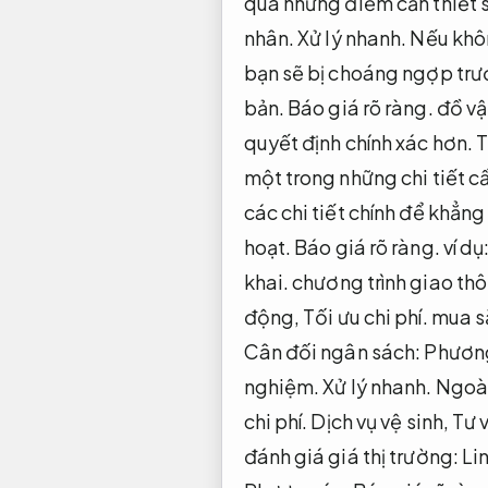
qua những điểm cần thiết 
nhân.
Xử lý nhanh.
Nếu khôn
bạn sẽ bị choáng ngợp trước
bản.
Báo giá rõ ràng.
đồ vậ
quyết định chính xác hơn.
T
một trong những chi tiết c
các chi tiết chính để khẳng
hoạt.
Báo giá rõ ràng.
ví dụ
khai.
chương trình giao th
động,
Tối ưu chi phí.
mua s
Cân đối ngân sách:
Phương
nghiệm.
Xử lý nhanh.
Ngoài
chi phí.
Dịch vụ vệ sinh,
Tư 
đánh giá giá thị trường:
Li