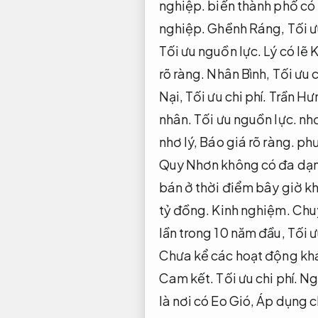
nghiệp.
biến thành phố có
nghiệp.
Ghềnh Ráng,
Tối ư
Tối ưu nguồn lực.
Lý có lẽ 
rõ ràng.
Nhân Bình,
Tối ưu c
Nại,
Tối ưu chi phí.
Trần Hư
nhân.
Tối ưu nguồn lực.
nh
nhơ lý,
Báo giá rõ ràng.
phư
Quy Nhơn không có đa dạn
bán ở thời điểm bây giờ kh
tỷ đồng.
Kinh nghiệm.
Chu
lần trong 10 năm đầu,
Tối ư
Chưa kể các hoạt động khá
Cam kết.
Tối ưu chi phí.
Ngo
là nơi có Eo Gió,
Áp dụng c