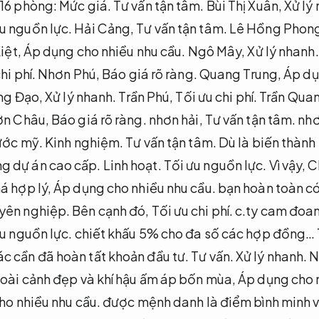
 16 phòng:
Mức giá.
Tư vấn tận tâm.
Bùi Thị Xuân,
Xử lý
u nguồn lực.
Hải Cảng,
Tư vấn tận tâm.
Lê Hồng Phon
Kiệt,
Áp dụng cho nhiều nhu cầu.
Ngô Mây,
Xử lý nhanh.
hi phí.
Nhơn Phú,
Báo giá rõ ràng.
Quang Trung,
Áp dụ
ng Đạo,
Xử lý nhanh.
Trần Phú,
Tối ưu chi phí.
Trần Quang
ơn Châu,
Báo giá rõ ràng.
nhơn hải,
Tư vấn tận tâm.
nhơ
ớc mỹ.
Kinh nghiệm.
Tư vấn tận tâm.
Dù là biến thành
g dự án cao cấp.
Linh hoạt.
Tối ưu nguồn lực.
Vì vậy,
C
á hợp lý,
Áp dụng cho nhiều nhu cầu.
bạn hoàn toàn có
yên nghiệp.
Bên cạnh đó,
Tối ưu chi phí.
c.ty cam đoan
u nguồn lực.
chiết khấu 5% cho đa số các hợp đồng…
c cần đã hoàn tất khoản đầu tư.
Tư vấn.
Xử lý nhanh.
N
ài cảnh đẹp và khí hậu ấm áp bốn mùa,
Áp dụng cho n
ho nhiều nhu cầu.
được mệnh danh là điểm bình minh v