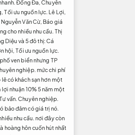
 nhanh.
Đống Đa,
Chuyên
g,
Tối ưu nguồn lực.
Lê Lợi,
Nguyễn Văn Cừ,
Báo giá
ng cho nhiều nhu cầu.
Thị
 Diệu và 5 đô thị:
Cá
n hội,
Tối ưu nguồn lực.
 phố ven biển nhưng TP
huyên nghiệp.
mức chi phí
 lẽ có khách sạn hơn một
 lợi nhuận 10% 5 năm một
Tư vấn.
Chuyên nghiệp.
ó bảo đảm có giá trị nó.
hiều nhu cầu.
nơi đây còn
à hoàng hôn cuốn hút nhất