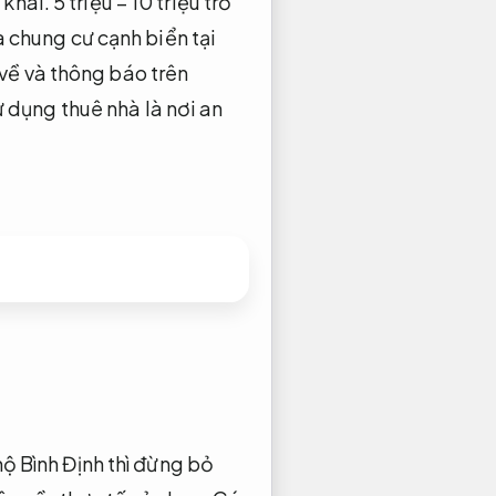
 khai.
5 triệu – 10 triệu trở
a chung cư cạnh biển tại
ề và thông báo trên
 dụng thuê nhà là nơi an
hộ Bình Định thì đừng bỏ