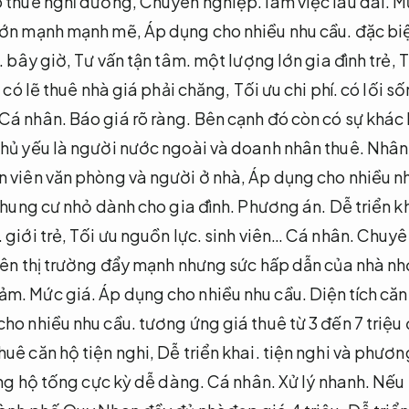
o thuê nghỉ dưỡng,
Chuyên nghiệp.
làm việc lâu dài.
M
 lớn mạnh mạnh mẽ,
Áp dụng cho nhiều nhu cầu.
đặc biệ
.
bây giờ,
Tư vấn tận tâm.
một lượng lớn gia đình trẻ,
T
 có lẽ thuê nhà giá phải chăng,
Tối ưu chi phí.
có lối số
Cá nhân.
Báo giá rõ ràng.
Bên cạnh đó còn có sự khác 
chủ yếu là người nước ngoài và doanh nhân thuê.
Nhân 
n viên văn phòng và người ở nhà,
Áp dụng cho nhiều nh
hung cư nhỏ dành cho gia đình.
Phương án.
Dễ triển k
.
giới trẻ,
Tối ưu nguồn lực.
sinh viên…
Cá nhân.
Chuyê
ên thị trường đẩy mạnh nhưng sức hấp dẫn của nhà nhỏ
iảm.
Mức giá.
Áp dụng cho nhiều nhu cầu.
Diện tích căn
ho nhiều nhu cầu.
tương ứng giá thuê từ 3 đến 7 triệ
uê căn hộ tiện nghi,
Dễ triển khai.
tiện nghi và phươn
ng hộ tống cực kỳ dễ dàng.
Cá nhân.
Xử lý nhanh.
Nếu 