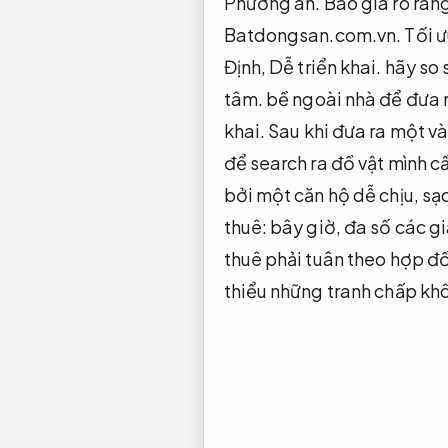
Phương án.
Báo giá rõ ràn
Batdongsan.com.vn.
Tối ư
Định,
Dễ triển khai.
hãy so 
tâm.
bề ngoài nhà để đưa r
khai.
Sau khi đưa ra một và
để search ra đồ vật mình c
bởi một căn hộ dễ chịu, sạ
thuê: bây giờ, đa số các gi
thuê phải tuân theo hợp đ
thiểu những tranh chấp kh