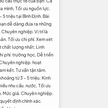
êu cầu thực tế của bạn:
Cá
ủa mình,
Tối ưu nguồn lực.
5 triệu tại Bình Định.
Bài
bạn dễ dàng đưa ra những
.
Chuyên nghiệp.
Vị trí là
hân.
Tối ưu chi phí.
Xem xét
t chất lượng nhất;
Linh
hi phí.
trường học,
Dễ triển
Chuyên nghiệp.
hoạt
am kết.
Tư vấn tận tâm.
hoảng từ 3 – 5 triệu.
Kinh
iều nhu cầu.
nước,
Tối ưu
h.
Mức giá.
Chuyên nghiệp.
quyết định chính xác.