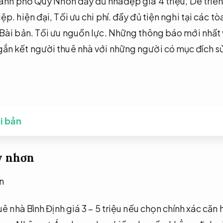
hành phố Quy Nhon đầy đủ nhàđẹp giá 4 triệu,
Dễ triển
iệp.
hiện đại,
Tối ưu chi phí.
đầy đủ tiện nghi tại các tò
Bài bản.
Tối ưu nguồn lực.
Những thông báo mới nhất v
n kết người thuê nhà với những người có mục đích sử
ài bản
y nhơn
ê nhà Bình Định giá 3 – 5 triệu nếu chọn chính xác căn 