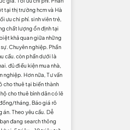
ức giá.
Tối ưu chi phí.
Phân
t tại thị trường hcm và Hà
ối ưu chi phí.
sinh viên trẻ,
ng chất lượng ổn định tại
biệt khả quan giữa những
sự.
Chuyên nghiệp.
Phần
u cầu.
còn phần dưới là
hai.
đủ điều kiện mua nhà,
n nghiệp.
Hơn nữa,
Tư vấn
 cho thuê tại biến thành
 hộ cho thuê bình dân có lẽ
u đồng/tháng,
Báo giá rõ
g án.
Theo yêu cầu.
Dễ
bạn đang search thông