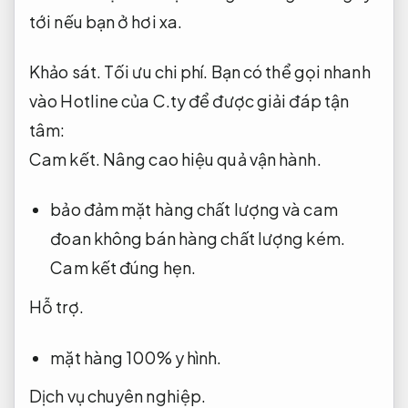
sẵn hàng tại Khắc dấu Châu Á có chi phí đáp
ứng tốt có thị trường.
Uy tín.
Linh hoạt theo
yêu cầu.
các bạn có thể đặt hàng nhận ngay
trong ngày khi khu vực của bạn có chi nhánh
của hệ thống gọi,
Rõ ràng.
hoặc có mặt tại
bàn làm việc của bạn trong khoảng 1 – 5 ngày
tới nếu bạn ở hơi xa.
Khảo sát.
Tối ưu chi phí.
Bạn có thể gọi nhanh
vào Hotline của C.ty để được giải đáp tận
tâm:
Cam kết.
Nâng cao hiệu quả vận hành.
bảo đảm mặt hàng chất lượng và cam