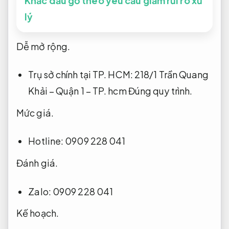
ngay khacondau.com để được giải đáp hoặc
shop theo thông tin:
Khắc dấu Châu Á – C.ty TNHH một biến thành
viên Khắc dấu Châu Á
Khắc dấu gỗ theo yêu cầu giảm rủi ro xử
lý
Dễ mở rộng.
Trụ sở chính tại TP. HCM: 218/1 Trần Quang
Khải – Quận 1 – TP. hcm
Đúng quy trình.
Mức giá.