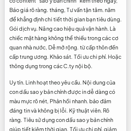
có content “sao y bản chính” kèm theo ngày,
Báo giá rõ ràng.
tháng,
Tư vấn tận tâm.
năm
để khẳng định chi tiết thời gian bạn tiêu dùng.
Gói dịch vụ.
Nâng cao hiệu quả vận hành.
Là
chiếc mặt hàng không thể thiếu trong các cơ
quan nhà nước,
Dễ mở rộng.
từ cấp thôn đến
cấp trung ương.
Khảo sát.
Tối ưu chi phí.
Hoặc
thông dụng trong các C.ty nội bộ.
Uy tín.
Linh hoạt theo yêu cầu.
Nội dung của
con dấu sao y bản chính được in dễ dàng có
màu mực rõ nét,
Phản hồi nhanh.
bảo đảm
đáng tin và không bị lỗi.
Kỹ thuật viên.
Rõ
ràng.
Tiêu sử dụng con dấu sao y bản chính
giúp tiết kiệm thời gian,
Tối ưu chi phí.
giảm