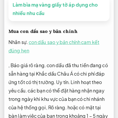
trong khâu thông báo đầu vào giảm thiểu hệ
lụy thì về phía các bạn kiếm đặt hàng cũng
cần bảo đảm C.ty hoặc tổ chức của mình
được sự cho phép của pháp luật.
Đơn vị.
Linh hoạt theo yêu cầu.
Làm bìa mạ vàng giấy tờ áp dụng cho
nhiều nhu cầu
Mua con dấu sao y bản chính
Nhân sự.
con dấu sao y bản chính cam kết
đúng hẹn
,
Báo giá rõ ràng.
con dấu đã thu tiền đang có