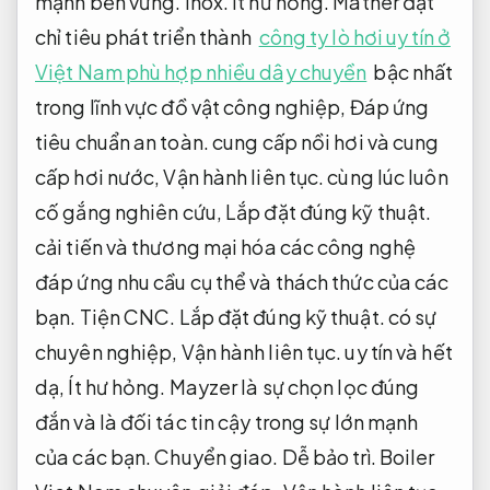
mạnh bền vững.
Inox.
Ít hư hỏng.
Mather đặt
chỉ tiêu phát triển thành
công ty lò hơi uy tín ở
Việt Nam phù hợp nhiều dây chuyền
bậc nhất
trong lĩnh vực đồ vật công nghiệp,
Đáp ứng
tiêu chuẩn an toàn.
cung cấp nồi hơi và cung
cấp hơi nước,
Vận hành liên tục.
cùng lúc luôn
cố gắng nghiên cứu,
Lắp đặt đúng kỹ thuật.
cải tiến và thương mại hóa các công nghệ
đáp ứng nhu cầu cụ thể và thách thức của các
bạn.
Tiện CNC.
Lắp đặt đúng kỹ thuật.
có sự
chuyên nghiệp,
Vận hành liên tục.
uy tín và hết
dạ,
Ít hư hỏng.
Mayzer là sự chọn lọc đúng
đắn và là đối tác tin cậy trong sự lớn mạnh
của các bạn.
Chuyển giao.
Dễ bảo trì.
Boiler