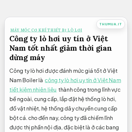
Bỏ
qua
nội
THUMUA.IT
MÁY MÓC CƠ KHÍ THIẾT BỊ LÒ LƠI
dung
Công ty lò hơi uy tín ở Việt
Nam tốt nhất giảm thời gian
dừng máy
Công ty lò hơi được đánh mức giá tốt ở Việt
Nam Boiler là
công ty lò hơi uy tín ở Việt Nam
tiết kiệm nhiên liệu
thành công trong lĩnh vực
bề ngoài, cung cấp, lắp đặt hệ thống lò hơi,
đồ vật nhiệt, hệ thống dây chuyền cung cấp
bột cá. cho đến nay, công ty đã chiếm lĩnh
được thị phần nội địa, đặc biệt là ở các bang