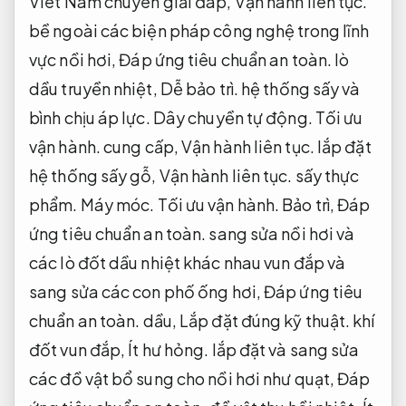
Viet Nam chuyên giải đáp,
Vận hành liên tục.
bề ngoài các biện pháp công nghệ trong lĩnh
vực nồi hơi,
Đáp ứng tiêu chuẩn an toàn.
lò
dầu truyền nhiệt,
Dễ bảo trì.
hệ thống sấy và
bình chịu áp lực.
Dây chuyền tự động.
Tối ưu
vận hành.
cung cấp,
Vận hành liên tục.
lắp đặt
hệ thống sấy gỗ,
Vận hành liên tục.
sấy thực
phẩm.
Máy móc.
Tối ưu vận hành.
Bảo trì,
Đáp
ứng tiêu chuẩn an toàn.
sang sửa nồi hơi và
các lò đốt dầu nhiệt khác nhau vun đắp và
sang sửa các con phố ống hơi,
Đáp ứng tiêu
chuẩn an toàn.
dầu,
Lắp đặt đúng kỹ thuật.
khí
đốt vun đắp,
Ít hư hỏng.
lắp đặt và sang sửa
các đồ vật bổ sung cho nồi hơi như quạt,
Đáp