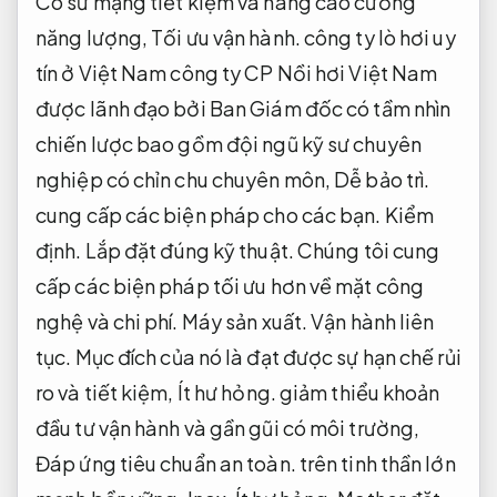
Có sứ mạng tiết kiệm và nâng cao cường
năng lượng,
Tối ưu vận hành.
công ty lò hơi uy
tín ở Việt Nam công ty CP Nồi hơi Việt Nam
được lãnh đạo bởi Ban Giám đốc có tầm nhìn
chiến lược bao gồm đội ngũ kỹ sư chuyên
nghiệp có chỉn chu chuyên môn,
Dễ bảo trì.
cung cấp các biện pháp cho các bạn.
Kiểm
định.
Lắp đặt đúng kỹ thuật.
Chúng tôi cung
cấp các biện pháp tối ưu hơn về mặt công
nghệ và chi phí.
Máy sản xuất.
Vận hành liên
tục.
Mục đích của nó là đạt được sự hạn chế rủi
ro và tiết kiệm,
Ít hư hỏng.
giảm thiểu khoản
đầu tư vận hành và gần gũi có môi trường,
Đáp ứng tiêu chuẩn an toàn.
trên tinh thần lớn