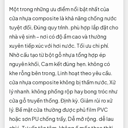
Một trong những ưu điểm nổi bật nhất của
cửa nhựa composite là khả năng chống nước
tuyệt đối,
Đúng quy trình.
phù hợp lắp đặt cho
nhà vệ sinh – nơi có độ ẩm cao và thường
xuyên tiếp xúc với hơi nước.
Tối ưu chi phí.
Nhờ cấu tạo từ bột gỗ nhựa tổng hợp ép
nguyên khối,
Cam kết đúng hẹn.
không có
khe rỗng bên trong,
Linh hoạt theo yêu cầu.
cửa nhựa composite không bị thấm nước,
Xử
lý nhanh.
không phồng rộp hay bong tróc như
cửa gỗ truyền thống.
Định kỳ.
Giảm rủi ro xử
lý.
Bề mặt cửa thường được phủ film PVC
hoặc sơn PU chống trầy,
Dễ mở rộng.
dễ lau
chùi,
Tư vấn tận tâm.
không ố mốc theo thời