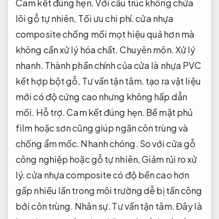
Cam kết đúng hẹn.
Với cấu trúc không chứa
lõi gỗ tự nhiên,
Tối ưu chi phí.
cửa nhựa
composite chống mối mọt hiệu quả hơn mà
không cần xử lý hóa chất.
Chuyên môn.
Xử lý
nhanh.
Thành phần chính của cửa là nhựa PVC
kết hợp bột gỗ,
Tư vấn tận tâm.
tạo ra vật liệu
mới có độ cứng cao nhưng không hấp dẫn
mối.
Hỗ trợ.
Cam kết đúng hẹn.
Bề mặt phủ
film hoặc sơn cũng giúp ngăn côn trùng và
chống ẩm mốc.
Nhanh chóng.
So với cửa gỗ
công nghiệp hoặc gỗ tự nhiên,
Giảm rủi ro xử
lý.
cửa nhựa composite có độ bền cao hơn
gấp nhiều lần trong môi trường dễ bị tấn công
bởi côn trùng.
Nhân sự.
Tư vấn tận tâm.
Đây là