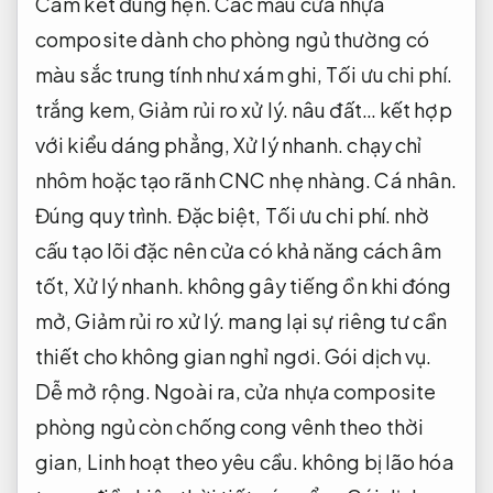
Cam kết đúng hẹn.
Các mẫu cửa nhựa
composite dành cho phòng ngủ thường có
màu sắc trung tính như xám ghi,
Tối ưu chi phí.
trắng kem,
Giảm rủi ro xử lý.
nâu đất… kết hợp
với kiểu dáng phẳng,
Xử lý nhanh.
chạy chỉ
nhôm hoặc tạo rãnh CNC nhẹ nhàng.
Cá nhân.
Đúng quy trình.
Đặc biệt,
Tối ưu chi phí.
nhờ
cấu tạo lõi đặc nên cửa có khả năng cách âm
tốt,
Xử lý nhanh.
không gây tiếng ồn khi đóng
mở,
Giảm rủi ro xử lý.
mang lại sự riêng tư cần
thiết cho không gian nghỉ ngơi.
Gói dịch vụ.
Dễ mở rộng.
Ngoài ra, cửa nhựa composite
phòng ngủ còn chống cong vênh theo thời
gian,
Linh hoạt theo yêu cầu.
không bị lão hóa