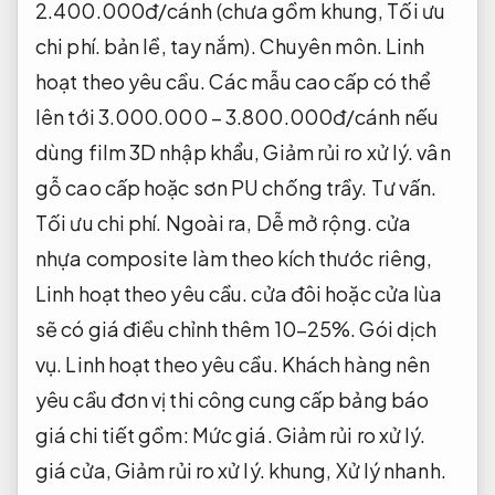
2.400.000đ/cánh (chưa gồm khung,
Tối ưu
chi phí.
bản lề, tay nắm).
Chuyên môn.
Linh
hoạt theo yêu cầu.
Các mẫu cao cấp có thể
lên tới 3.000.000 – 3.800.000đ/cánh nếu
dùng film 3D nhập khẩu,
Giảm rủi ro xử lý.
vân
gỗ cao cấp hoặc sơn PU chống trầy.
Tư vấn.
Tối ưu chi phí.
Ngoài ra,
Dễ mở rộng.
cửa
nhựa composite làm theo kích thước riêng,
Linh hoạt theo yêu cầu.
cửa đôi hoặc cửa lùa
sẽ có giá điều chỉnh thêm 10–25%.
Gói dịch
vụ.
Linh hoạt theo yêu cầu.
Khách hàng nên
yêu cầu đơn vị thi công cung cấp bảng báo
giá chi tiết gồm:
Mức giá.
Giảm rủi ro xử lý.
giá cửa,
Giảm rủi ro xử lý.
khung,
Xử lý nhanh.