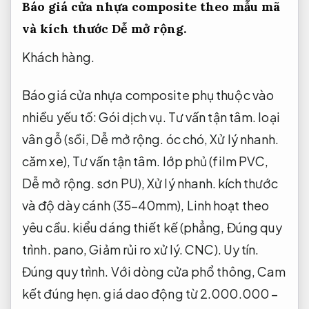
Báo giá cửa nhựa composite theo mẫu mã
và kích thước
Dễ mở rộng.
Khách hàng.
Báo giá cửa nhựa composite phụ thuộc vào
nhiều yếu tố:
Gói dịch vụ.
Tư vấn tận tâm.
loại
vân gỗ (sồi,
Dễ mở rộng.
óc chó,
Xử lý nhanh.
căm xe),
Tư vấn tận tâm.
lớp phủ (film PVC,
Dễ mở rộng.
sơn PU),
Xử lý nhanh.
kích thước
và độ dày cánh (35–40mm),
Linh hoạt theo
yêu cầu.
kiểu dáng thiết kế (phẳng,
Đúng quy
trình.
pano,
Giảm rủi ro xử lý.
CNC).
Uy tín.
Đúng quy trình.
Với dòng cửa phổ thông,
Cam
kết đúng hẹn.
giá dao động từ 2.000.000 –