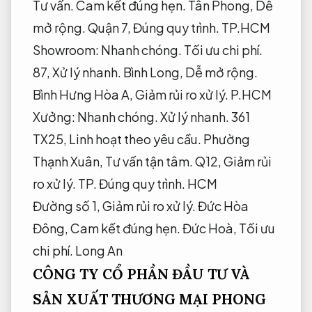
Tư vấn.
Cam kết đúng hẹn.
Tân Phong,
Dễ
mở rộng.
Quận 7,
Đúng quy trình.
TP.HCM
Showroom:
Nhanh chóng.
Tối ưu chi phí.
87,
Xử lý nhanh.
Bình Long,
Dễ mở rộng.
Bình Hưng Hòa A,
Giảm rủi ro xử lý.
P.HCM
Xưởng:
Nhanh chóng.
Xử lý nhanh.
361
TX25,
Linh hoạt theo yêu cầu.
Phường
Thạnh Xuân,
Tư vấn tận tâm.
Q12,
Giảm rủi
ro xử lý.
TP.
Đúng quy trình.
HCM
Đường số 1,
Giảm rủi ro xử lý.
Đức Hòa
Đông,
Cam kết đúng hẹn.
Đức Hoà,
Tối ưu
chi phí.
Long An
CÔNG TY CỔ PHẦN ĐẦU TƯ VÀ
SẢN XUẤT THƯƠNG MẠI PHONG