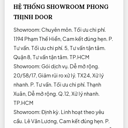
HỆ THỐNG SHOWROOM PHONG
THỊNH DOOR
Showroom:
Chuyên môn.
Tối ưu chi phí.
1194 Phạm Thế Hiển,
Cam kết đúng hẹn.
P.
Tư vấn.
Tối ưu chi phí.
5,
Tư vấn tận tâm.
Quận 8,
Tư vấn tận tâm.
TP.HCM
Showroom:
Gói dịch vụ.
Dễ mở rộng.
20/58/17,
Giảm rủi ro xử lý.
TX24,
Xử lý
nhanh.
P.
Tư vấn.
Tối ưu chi phí.
Thạnh
Xuân,
Dễ mở rộng.
Q.12,
Xử lý nhanh.
TP.HCM
Showroom:
Định kỳ.
Linh hoạt theo yêu
cầu.
Lê Văn Lương,
Cam kết đúng hẹn.
P.