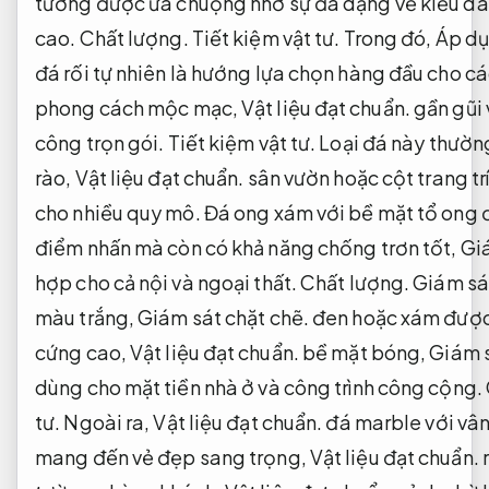
tường được ưa chuộng nhờ sự đa dạng về kiểu dá
cao.
Chất lượng.
Tiết kiệm vật tư.
Trong đó,
Áp dụ
đá rối tự nhiên là hướng lựa chọn hàng đầu cho c
phong cách mộc mạc,
Vật liệu đạt chuẩn.
gần gũi 
công trọn gói.
Tiết kiệm vật tư.
Loại đá này thườn
rào,
Vật liệu đạt chuẩn.
sân vườn hoặc cột trang tr
cho nhiều quy mô.
Đá ong xám với bề mặt tổ ong 
điểm nhấn mà còn có khả năng chống trơn tốt,
Giá
hợp cho cả nội và ngoại thất.
Chất lượng.
Giám sát
màu trắng,
Giám sát chặt chẽ.
đen hoặc xám được 
cứng cao,
Vật liệu đạt chuẩn.
bề mặt bóng,
Giám s
dùng cho mặt tiền nhà ở và công trình công cộng.
tư.
Ngoài ra,
Vật liệu đạt chuẩn.
đá marble với vân 
mang đến vẻ đẹp sang trọng,
Vật liệu đạt chuẩn.
r