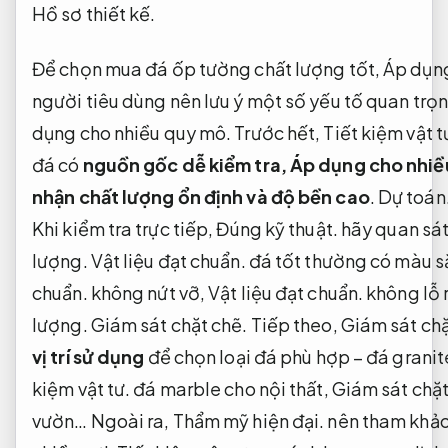
Hồ sơ thiết kế.
Để chọn mua đá ốp tường chất lượng tốt,
Áp dụng
người tiêu dùng nên lưu ý một số yếu tố quan trọ
dụng cho nhiều quy mô.
Trước hết,
Tiết kiệm vật t
đá có
nguồn gốc dễ kiểm tra,
Áp dụng cho nhiề
nhận chất lượng ổn định và độ bền cao
.
Dự toán
Khi kiểm tra trực tiếp,
Đúng kỹ thuật.
hãy quan sát
lượng.
Vật liệu đạt chuẩn.
đá tốt thường có màu s
chuẩn.
không nứt vỡ,
Vật liệu đạt chuẩn.
không lỗ 
lượng.
Giám sát chặt chẽ.
Tiếp theo,
Giám sát chặ
vị trí sử dụng
để chọn loại đá phù hợp – đá granit
kiệm vật tư.
đá marble cho nội thất,
Giám sát chặt
vườn… Ngoài ra,
Thẩm mỹ hiện đại.
nên tham khả