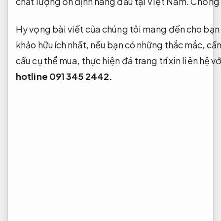
chất lượng ổn định hàng đầu tại Việt Nam.
Chống 
Hy vọng bài viết của chúng tôi mang đến cho bạ
khảo hữu ích nhất, nếu bạn có những thắc mắc, cần
cầu cụ thể mua, thực hiện đá trang trí xin liên hệ v
hotline 091 345 2442.