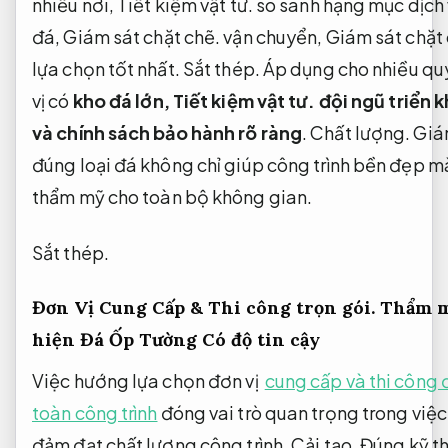
nhiều nơi,
Tiết kiệm vật tư.
so sánh hạng mục dịch 
đá,
Giám sát chặt chẽ.
vận chuyển,
Giám sát chặt 
lựa chọn tốt nhất.
Sắt thép.
Áp dụng cho nhiều qu
vị có
kho đá lớn,
Tiết kiệm vật tư.
đội ngũ triển k
và chính sách bảo hành rõ ràng
.
Chất lượng.
Giá
đúng loại đá không chỉ giúp công trình bền đẹp mà
thẩm mỹ cho toàn bộ không gian.
Sắt thép.
Đơn Vị Cung Cấp &
Thi công trọn gói.
Thẩm m
hiện Đá Ốp Tường Có độ tin cậy
Việc hướng lựa chọn đơn vị
cung cấp và thi công 
toàn công trình
đóng vai trò quan trọng trong việc
đảm đạt chất lượng công trình.
Cải tạo.
Đúng kỹ th