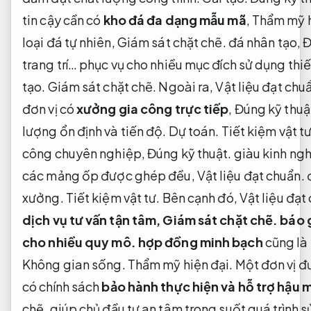
tin cậy cần có
kho đá đa dạng mẫu mã
,
Thẩm mỹ h
loại đá tự nhiên,
Giám sát chặt chẽ.
đá nhân tạo,
Đ
trang trí… phục vụ cho nhiều mục đích sử dụng thi
tạo.
Giám sát chặt chẽ.
Ngoài ra,
Vật liệu đạt chu
đơn vị có
xưởng gia công trực tiếp
,
Đúng kỹ thuậ
lượng ổn định và tiến độ.
Dự toán.
Tiết kiệm vật tư
công chuyên nghiệp,
Đúng kỹ thuật.
giàu kinh ngh
các mảng ốp được ghép đều,
Vật liệu đạt chuẩn.
đ
xưởng.
Tiết kiệm vật tư.
Bên cạnh đó,
Vật liệu đạt
dịch vụ tư vấn tận tâm,
Giám sát chặt chẽ.
báo g
cho nhiều quy mô.
hợp đồng minh bạch
cũng là 
Không gian sống.
Thẩm mỹ hiện đại.
Một đơn vị đ
có chính sách
bảo hành thực hiện và hỗ trợ hậu 
chẽ.
giúp chủ đầu tư an tâm trong suốt quá trình 