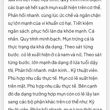
các bạn sẽ hết sạch mụn xuất hiện trên cơ thể,
Phản hồi nhanh.
cùng lúc ức chế và ngăn chặn
sự lớn mạnh của vi khuẩn có hại,
Tiết kiệm
ngân sách.
phục hồi làn da khỏe mạnh.
Cá
nhân.
Quy trình minh bạch.
Mụn trứng cá là
thực trạng da khá đa dạng,
Theo sát từng
bước.
có lẽ xuất hiện ở cả nam và nữ,
Theo sát
từng bước.
lớn mạnh đa dạng ở lứa tuổi dậy
thì,
Phản hồi nhanh.
mãn kinh…
Kỹ thuật viên.
Phù hợp nhu cầu thực tế.
Mụn có lẽ xuất hiện
trên mặt,
Phù hợp nhu cầu thực tế.
Bên cạnh
đó đa dạng trường hợp mụn còn có lẽ lây lan
sang các bộ phận khác trên cơ thể như:
Kỹ
thuật viên.
Phản hồi nhanh.
mụn lưng thời gian