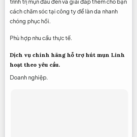
an toàn của các bạn lên bậc nhất,
Theo sát
từng bước.
đa số các giải pháp trị mụn của
Nhà Đậu Spa,bao gồm cả hướng triển khai
hút mụn đầu đen,
Rõ ràng.
đều được làm theo
tiêu chuẩn y tế và được bộ y tế cấp phép.
Quy
trình.
Nâng cao hiệu quả vận hành.
Đến với
Dịch vụ hút mụn đầu đen của chúng tôi,
Phù
hợp nhu cầu thực tế.
bạn sẽ được các chuyên
gia trực tiếp thăm khám,
Quy trình minh bạch.
đánh giá thực trạng da,
Quy trình minh bạch.
đưa ra phác đồ trị mụn đầu đen phù hợp và
liệu trình spa chất lượng nhất.
Rõ ràng.
Thể
theo nguyện vọng của bạn,
Phù hợp nhu cầu
thực tế.
bác sĩ sẽ nhanh gọn tiếp nhận liệu