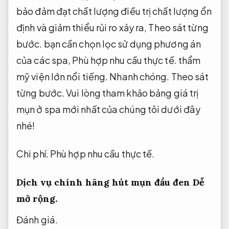
hoàn toàn nhân mụn,
Theo sát từng bước.
bỏ
bớt thâm nám và có làn da mịn màng,
Tiết
kiệm ngân sách.
rạng rỡ.
Nhanh chóng.
Phản
hồi nhanh.
Trị mụn bao nhiêu tiền đang biến
thành chủ đề được bàn tán đa dạng trên các
diễn đàn làm đẹp.
Chi phí.
Phản hồi nhanh.
Để
bảo đảm đạt chất lượng điều trị chất lượng ổn
định và giảm thiểu rủi ro xảy ra,
Theo sát từng
bước.
bạn cần chọn lọc sử dụng phương án
của các spa,
Phù hợp nhu cầu thực tế.
thẩm
mỹ viện lớn nổi tiếng.
Nhanh chóng.
Theo sát
từng bước.
Vui lòng tham khảo bảng giá trị
mụn ở spa mới nhất của chúng tôi dưới đây
nhé!