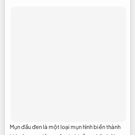
Chi phí.
Phù hợp nhu cầu thực tế.
Dịch vụ chính hãng hút mụn đầu đen
Dễ
mở rộng.
Đánh giá.