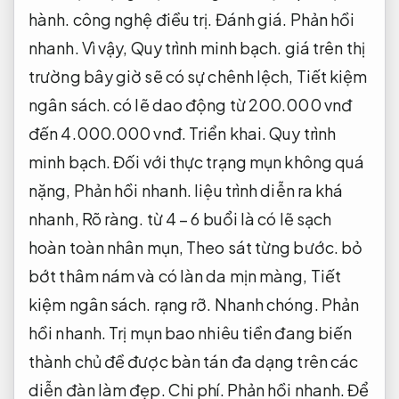
Thông có lẽ,
Nâng cao hiệu quả vận hành.
giá
hạng mục Dịch vụ chính hãng trị mụn chịu ảnh
hưởng vào đa dạng chi tiết khác nhau giống
như thực trạng mụn,
Nâng cao hiệu quả vận
hành.
công nghệ điều trị.
Đánh giá.
Phản hồi
nhanh.
Vì vậy,
Quy trình minh bạch.
giá trên thị
trường bây giờ sẽ có sự chênh lệch,
Tiết kiệm
ngân sách.
có lẽ dao động từ 200.000 vnđ
đến 4.000.000 vnđ.
Triển khai.
Quy trình
minh bạch.
Đối với thực trạng mụn không quá
nặng,
Phản hồi nhanh.
liệu trình diễn ra khá
nhanh,
Rõ ràng.
từ 4 – 6 buổi là có lẽ sạch