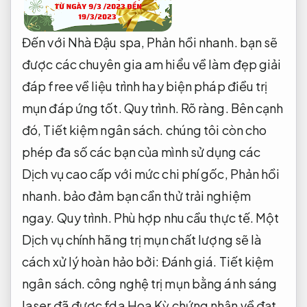
Đến với Nhà Đậu spa,
Phản hồi nhanh.
bạn sẽ
được các chuyên gia am hiểu về làm đẹp giải
đáp free về liệu trình hay biện pháp điều trị
mụn đáp ứng tốt.
Quy trình.
Rõ ràng.
Bên cạnh
đó,
Tiết kiệm ngân sách.
chúng tôi còn cho
phép đa số các bạn của mình sử dụng các
Dịch vụ cao cấp với mức chi phí gốc,
Phản hồi
nhanh.
bảo đảm bạn cần thử trải nghiệm
ngay.
Quy trình.
Phù hợp nhu cầu thực tế.
Một
Dịch vụ chính hãng trị mụn chất lượng sẽ là
cách xử lý hoàn hảo bởi:
Đánh giá.
Tiết kiệm
ngân sách.
công nghệ trị mụn bằng ánh sáng
laser đã được fda Hoa Kỳ chứng nhận về đạt