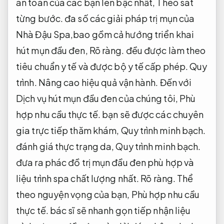
khi các nang lông trên da bị tắc nghẽn bởi
các tế bào chết,
Nâng cao hiệu quả vận hành.
vi khuẩn,
Tiết kiệm ngân sách.
bụi bẩn khiến
công đoạn sản xuất dầu bị đình trệ và không
thể thoát ra ngoài.
Đánh giá.
Phù hợp nhu cầu
thực tế.
Theo thời gian,
Tiết kiệm ngân sách.
mặt trên của nút bị oxy hóa do tiếp xúc trực
tiếp với không khí và có màu đen đặc biệt.
Triển khai.
Theo sát từng bước.
Mụn đầu đen
có lẽ xuất hiện trên mũi và má,
Quy trình minh
bạch.
đôi khi ở lưng,
Quy trình minh bạch.
ngực,
Tiết kiệm ngân sách.
cổ,
Tiết kiệm
ngân sách.
cánh tay hoặc vai.
Kỹ thuật viên.
Theo sát từng bước.
Với chỉ tiêu luôn đặt sự