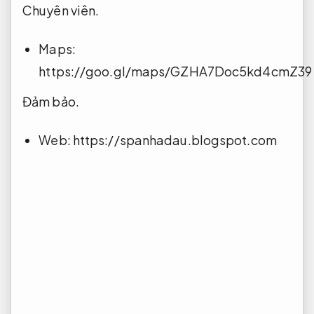
đáp chi tiết free. Vui lòng đặt lịch hẹn trước
để được chuyên dụng cho chất lượng nhất !
Nhà hàng gần đây giá hợp lý
Linh hoạt theo yêu cầu.
Time: 9:30 – 19:30
Chuyên viên.
Address: 83/35 Dạ Nam, F2, Q8
Đánh giá.
Hotline: 0779783909