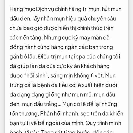
Hạng mục Dịch vụ chính hãng trị mụn, hút mụn
đầu đen, lấy nhân mụn hiệu quả chuyên sâu
chưa bao giờ được hiển thị chính thức trên
các nền tảng. Nhưng cực kỳ may mắn đã
đồng hành cùng hàng ngàn các bạn trong
gắn bó lâu. Điều trị mụn tại spa của chúng tôi
đã giúp làn da của cực kỳ ăn khách hàng
được “hồi sinh”, sáng mịn không tì vết. Mụn
trứng cá là bệnh da liễu có lẽ xuất hiện dưới
đa dạng dạng giống như mụn mủ, mụn đầu
đen, mụn đầu trắng… Mụn có lẽ để lại những
tổn thương,
Phản hồi nhanh.
sẹo trên da khiến
bạn tự ti về bề ngoài của mình.
Quy trình minh
bạch.
Vì vậy,
Theo sát từng bước.
đến các