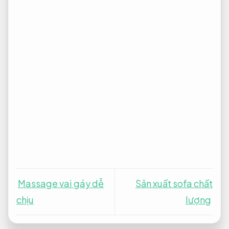
Chuyên viên.
Maps:
https://goo.gl/maps/GZHA7Doc5kd4cmZ39
Đảm bảo.
Web: https://spanhadau.blogspot.com