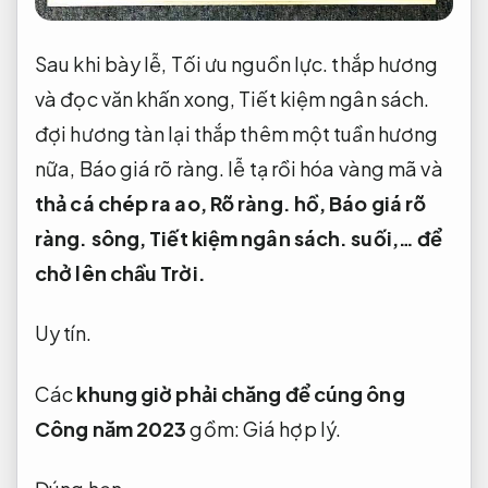
Sau khi bày lễ,
Tối ưu nguồn lực.
thắp hương
và đọc văn khấn xong,
Tiết kiệm ngân sách.
đợi hương tàn lại thắp thêm một tuần hương
nữa,
Báo giá rõ ràng.
lễ tạ rồi hóa vàng mã và
thả cá chép ra ao,
Rõ ràng.
hồ,
Báo giá rõ
ràng.
sông,
Tiết kiệm ngân sách.
suối,… để
chở lên chầu Trời.
Uy tín.
Các
khung giờ phải chăng để cúng ông
Công năm 2023
gồm:
Giá hợp lý.