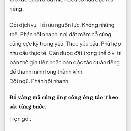
riêng.
Gói dịch vụ.
Tối ưu nguồn lực.
Không những
thế
,
Phản hồi nhanh.
nơi đặt mâm cỗ cúng
cũng cực kỳ
trọng yếu
.
Theo yêu cầu.
Phù hợp
nhu cầu thực tế.
Cần được đặt
trọng thể
ở vị trí
bàn thờ
gia tiên hoặc
bàn độc
táo quân
riêng
để
thanh minh
lòng thành kính.
Đội ngũ.
Phản hồi nhanh.
Đồ vàng mã cúng ông công ông táo
Theo
sát từng bước.
Trọn gói.