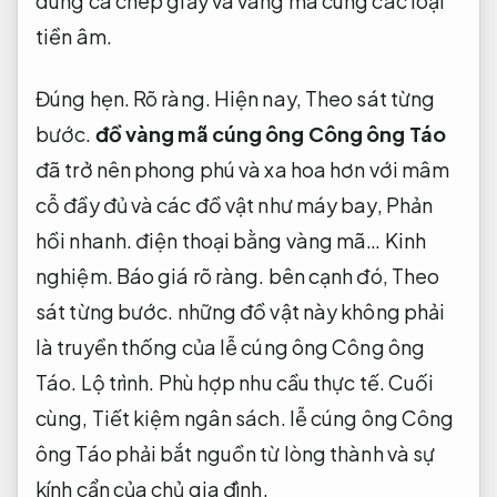
dùng cá chép giấy và vàng mã cùng các loại
tiền âm.
Đúng hẹn.
Rõ ràng.
Hiện nay,
Theo sát từng
bước.
đồ vàng mã cúng ông Công ông Táo
đã trở nên phong phú và xa hoa hơn với mâm
cỗ đầy đủ và các đồ vật như máy bay,
Phản
hồi nhanh.
điện thoại bằng vàng mã…
Kinh
nghiệm.
Báo giá rõ ràng.
bên cạnh đó,
Theo
sát từng bước.
những đồ vật này không phải
là truyền thống của lễ cúng ông Công ông
Táo.
Lộ trình.
Phù hợp nhu cầu thực tế.
Cuối
cùng,
Tiết kiệm ngân sách.
lễ cúng ông Công
ông Táo phải bắt nguồn từ lòng thành và sự
kính cẩn của chủ gia đình.