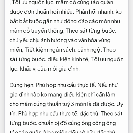
,
Tối ưu nguồn lực.
mâm cỗ cúng
táo quân
được
đơn thuần
hơi
nhiều
,
Phản hồi nhanh.
ko
bắt
bắt buộc
gần như
đông đảo
các
món như
mâm cỗ truyền thống,
Theo sát từng bước.
chủ yếu
chịu ảnh hưởng vào văn hóa vùng
miền,
Tiết kiệm ngân sách.
cảnh ngộ
,
Theo
sát từng bước.
điều kiện kinh tế,
Tối ưu nguồn
lực.
khẩu vị của mỗi gia đình.
Đúng hẹn.
Phù hợp nhu cầu thực tế.
Nếu như
gia đình nào
ko
mang
điều kiện chỉ cần
làm
cho
mâm cúng
thuần tuý
3 món là đã được.
Uy
tín.
Phù hợp nhu cầu thực tế.
đặc thù
,
Theo sát
từng bước.
chuẩn bị đồ cúng ông công ông
táo
táo quân
ở ba miền đều
sở hữu
đặc thù