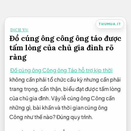
Bỏ
qua
nội
THUMUA.IT
DỊCH VỤ
dung
Đồ cúng ông công ông táo được
tấm lòng của chủ gia đình rõ
ràng
Đồ cúng ông Công ông Táo hỗ trợ kịp thời
không cần phải tổ chức cầu kỳ nhưng cần phải
trang trọng, cẩn thận, biểu đạt được tấm lòng
của chủ gia đình. Vậy lễ cúng ông Công cần
những gì, bài khấn và thời gian cúng ông
Công như thế nào?
Đúng quy trình.