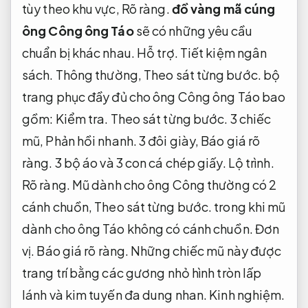
tùy theo khu vực,
Rõ ràng.
đồ vàng mã cúng
ông Công ông Táo
sẽ có những yêu cầu
chuẩn bị khác nhau.
Hỗ trợ.
Tiết kiệm ngân
sách.
Thông thường,
Theo sát từng bước.
bộ
trang phục đầy đủ cho ông Công ông Táo bao
gồm:
Kiểm tra.
Theo sát từng bước.
3 chiếc
mũ,
Phản hồi nhanh.
3 đôi giày,
Báo giá rõ
ràng.
3 bộ áo và 3 con cá chép giấy.
Lộ trình.
Rõ ràng.
Mũ dành cho ông Công thường có 2
cánh chuồn,
Theo sát từng bước.
trong khi mũ
dành cho ông Táo không có cánh chuồn.
Đơn
vị.
Báo giá rõ ràng.
Những chiếc mũ này được
trang trí bằng các gương nhỏ hình tròn lấp
lánh và kim tuyến đa dung nhan.
Kinh nghiệm.