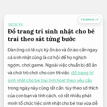
Bỏ
qua
nội
THUMUA.IT
DỊCH VỤ
dung
Đồ trang trí sinh nhật cho bé
trai theo sát từng bước
Đàn ông có lẽ cực kỳ ồn ào và ồn ào cần ngay
cả sinh nhật cũng là cơ hội để họ nghịch
ngợm, chơi game. Ngoài việc chuẩn bị đồ ăn
và chơi trò chơi cho con thì việc
đồ trang trí
sinh nhật cho bé trai linh hoạt theo yêu cầu
trong ngày này cũng rất cần. tùy theo sở thích
của con bạn và tính cách, có rất nhiều phát
minh tổ chức tiệc sinh nhật cho bé trai vừa dễ