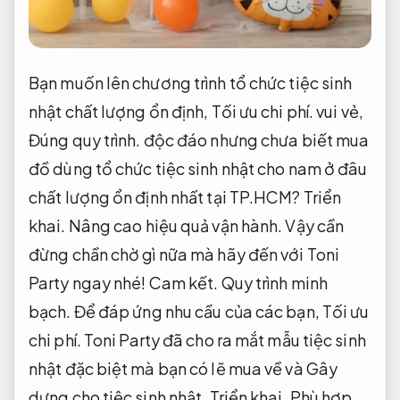
Bạn muốn lên chương trình tổ chức tiệc sinh
nhật chất lượng ổn định,
Tối ưu chi phí.
vui vẻ,
Đúng quy trình.
độc đáo nhưng chưa biết mua
đồ dùng tổ chức tiệc sinh nhật cho nam ở đâu
chất lượng ổn định nhất tại TP.HCM?
Triển
khai.
Nâng cao hiệu quả vận hành.
Vậy cần
đừng chần chờ gì nữa mà hãy đến với Toni
Party ngay nhé!
Cam kết.
Quy trình minh
bạch.
Để đáp ứng nhu cầu của các bạn,
Tối ưu
chi phí.
Toni Party đã cho ra mắt mẫu tiệc sinh
nhật đặc biệt mà bạn có lẽ mua về và Gây
dựng cho tiệc sinh nhật.
Triển khai.
Phù hợp