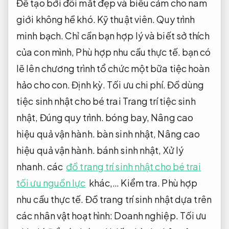
Để tạo bởi đôi mắt đẹp và biểu cảm cho nam
giới không hề khó.
Kỹ thuật viên.
Quy trình
minh bạch.
Chỉ cần bạn hợp lý và biết sở thích
của con mình,
Phù hợp nhu cầu thực tế.
bạn có
lẽ lên chương trình tổ chức một bữa tiệc hoàn
hảo cho con.
Định kỳ.
Tối ưu chi phí.
Đồ dùng
tiệc sinh nhật cho bé trai Trang trí tiệc sinh
nhật,
Đúng quy trình.
bóng bay,
Nâng cao
hiệu quả vận hành.
bàn sinh nhật,
Nâng cao
hiệu quả vận hành.
bánh sinh nhật,
Xử lý
nhanh.
các
đồ trang trí sinh nhật cho bé trai
tối ưu nguồn lực
khác,…
Kiểm tra.
Phù hợp
nhu cầu thực tế.
Đồ trang trí sinh nhật dựa trên
các nhân vật hoạt hình:
Doanh nghiệp.
Tối ưu