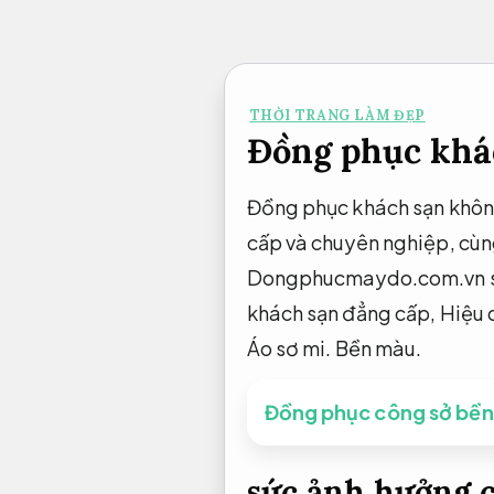
Bỏ
qua
nội
THỜI TRANG LÀM ĐẸP
dung
Đồng phục khác
Đồng phục khách sạn không 
cấp và chuyên nghiệp, cùng
Dongphucmaydo.com.vn sẽ 
khách sạn đẳng cấp,
Hiệu 
Áo sơ mi.
Bền màu.
Đồng phục công sở bề
sức ảnh hưởng 