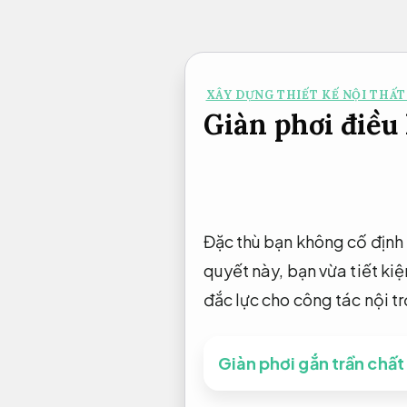
Bỏ
qua
nội
XÂY DỰNG THIẾT KẾ NỘI THẤT
dung
Giàn phơi điều
Đặc thù bạn không cố định
quyết này, bạn vừa tiết ki
đắc lực cho công tác nội t
Giàn phơi gắn trần chất