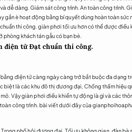
 và dễ dàng.
Giám sát công trình.
An toàn công trình.
Gi
ay gắn è hoạt động bằng bí quyết dùng hoàn toàn sức 
chuẩn thi công.
giàn phơi tối ưu hơn có thể được điều k
ở phòng khách tán gẫu có bạn bè.
n điện tử
Đạt chuẩn thi công.
 bằng điện tử càng ngày càng trở bắt buộc đa dạng tr
 biệt là các khu đô thị đương đại,
Chống thấm hiệu q
 mô.
Vậy giàn phơi điều khiển tự động là gì và các th
toàn công trình.
bài viết dưới đây của gianphoihoaph
.
Trong phố hội đương đại,
Tối ưu không gian.
đàn bà n