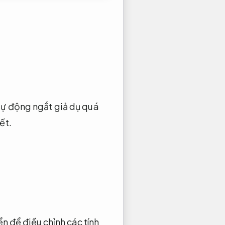
tự động ngắt giả dụ quá
ết.
n để điều chỉnh các tính