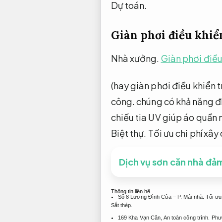
Dự toán.
Giàn phơi điều khiển
Nhà xưởng.
Giàn phơi điều
(hay giàn phơi điều khiển 
công.
chúng có khả năng đi
chiếu tia UV giúp áo quần 
Biệt thự.
Tối ưu chi phí xây
Dịch vụ sơn căn nhà đả
Thông tin liên hệ
Số 8 Lương Đình Của – P.
Mái nhà.
Tối ưu
Sắt thép.
169 Kha Vạn Cân,
An toàn công trình.
Phư