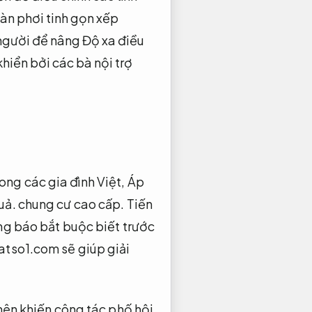
àn phơi tinh gọn xếp
người để nâng Độ xa điều
hiển bởi các bà nội trợ
ong các gia đình Việt,
Áp
uả.
chung cư cao cấp.
Tiến
ông báo bắt buộc biết trước
atso1.com sẽ giúp giải
ên khiến công tác phố hội