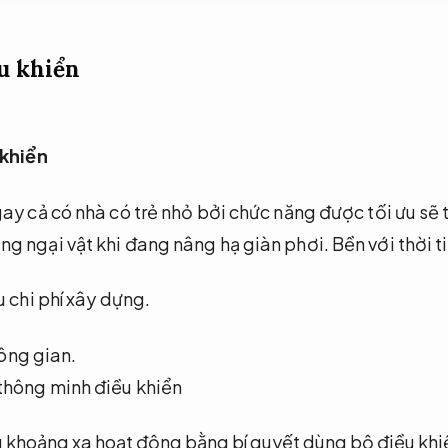
ều khiển
 khiển
y cả có nhà có trẻ nhỏ bởi chức năng được tối ưu sẽ 
g ngại vật khi đang nâng hạ giàn phơi.
Bền với thời ti
u chi phí xây dựng.
ông gian.
 khoảng xa hoạt động bằng bí quyết dùng bộ điều khiể