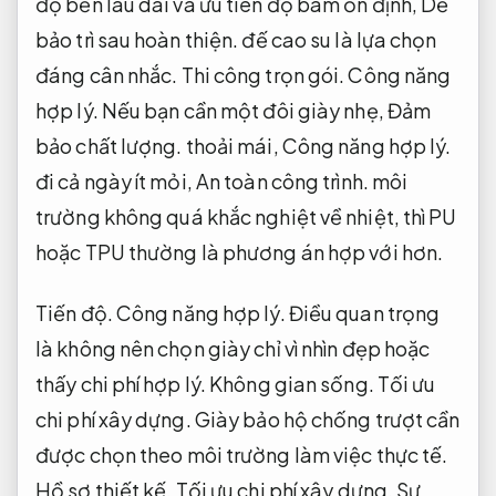
độ bền lâu dài và ưu tiên độ bám ổn định,
Dễ
bảo trì sau hoàn thiện.
đế cao su là lựa chọn
đáng cân nhắc.
Thi công trọn gói.
Công năng
hợp lý.
Nếu bạn cần một đôi giày nhẹ,
Đảm
bảo chất lượng.
thoải mái,
Công năng hợp lý.
đi cả ngày ít mỏi,
An toàn công trình.
môi
trường không quá khắc nghiệt về nhiệt, thì PU
hoặc TPU thường là phương án hợp với hơn.
Tiến độ.
Công năng hợp lý.
Điều quan trọng
là không nên chọn giày chỉ vì nhìn đẹp hoặc
thấy chi phí hợp lý.
Không gian sống.
Tối ưu
chi phí xây dựng.
Giày bảo hộ chống trượt cần
được chọn theo môi trường làm việc thực tế.
Hồ sơ thiết kế.
Tối ưu chi phí xây dựng.
Sự