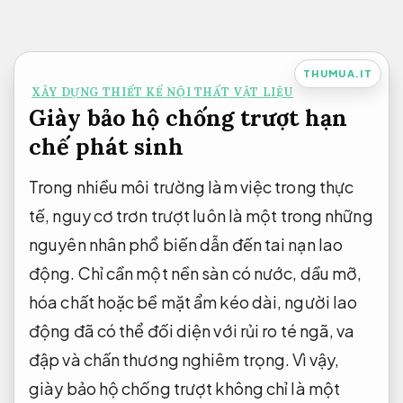
Bỏ
qua
nội
THUMUA.IT
XÂY DỰNG THIẾT KẾ NỘI THẤT VẬT LIỆU
dung
Giày bảo hộ chống trượt hạn
chế phát sinh
Trong nhiều môi trường làm việc trong thực
tế, nguy cơ trơn trượt luôn là một trong những
nguyên nhân phổ biến dẫn đến tai nạn lao
động. Chỉ cần một nền sàn có nước, dầu mỡ,
hóa chất hoặc bề mặt ẩm kéo dài, người lao
động đã có thể đối diện với rủi ro té ngã, va
đập và chấn thương nghiêm trọng. Vì vậy,
giày bảo hộ chống trượt không chỉ là một