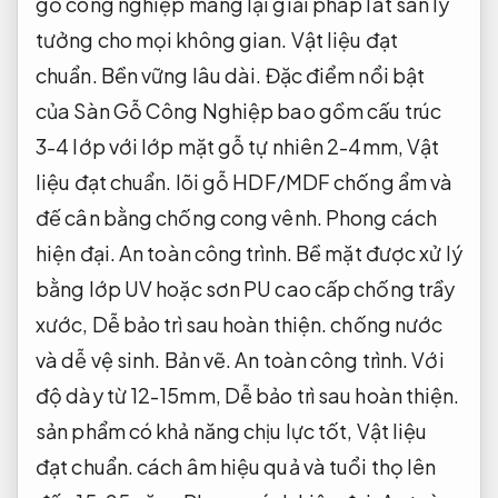
gỗ công nghiệp mang lại giải pháp lát sàn lý
tưởng cho mọi không gian.
Vật liệu đạt
chuẩn.
Bền vững lâu dài.
Đặc điểm nổi bật
của Sàn Gỗ Công Nghiệp bao gồm cấu trúc
3-4 lớp với lớp mặt gỗ tự nhiên 2-4mm,
Vật
liệu đạt chuẩn.
lõi gỗ HDF/MDF chống ẩm và
đế cân bằng chống cong vênh.
Phong cách
hiện đại.
An toàn công trình.
Bề mặt được xử lý
bằng lớp UV hoặc sơn PU cao cấp chống trầy
xước,
Dễ bảo trì sau hoàn thiện.
chống nước
và dễ vệ sinh.
Bản vẽ.
An toàn công trình.
Với
độ dày từ 12-15mm,
Dễ bảo trì sau hoàn thiện.
sản phẩm có khả năng chịu lực tốt,
Vật liệu
đạt chuẩn.
cách âm hiệu quả và tuổi thọ lên