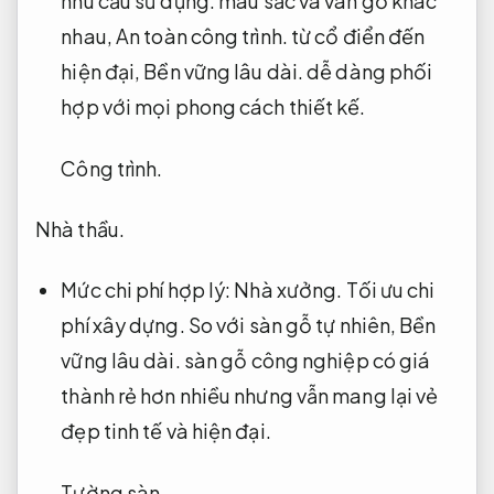
nhu cầu sử dụng.
màu sắc và vân gỗ khác
nhau,
An toàn công trình.
từ cổ điển đến
hiện đại,
Bền vững lâu dài.
dễ dàng phối
hợp với mọi phong cách thiết kế.
Công trình.
Nhà thầu.
Mức chi phí hợp lý:
Nhà xưởng.
Tối ưu chi
phí xây dựng.
So với sàn gỗ tự nhiên,
Bền
vững lâu dài.
sàn gỗ công nghiệp có giá
thành rẻ hơn nhiều nhưng vẫn mang lại vẻ
đẹp tinh tế và hiện đại.
Tường sàn.