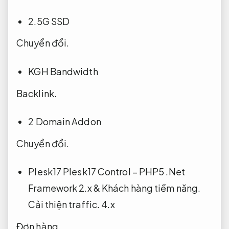
2.5G SSD
Chuyển đổi.
KGH Bandwidth
Backlink.
2 Domain Addon
Chuyển đổi.
Plesk17 Plesk17 Control – PHP5 .Net
Framework 2.x &
Khách hàng tiềm năng.
Cải thiện traffic.
4.x
Đơn hàng.