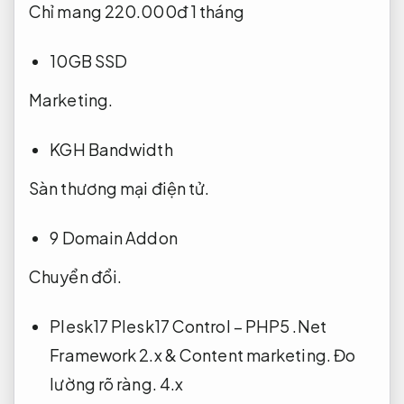
Chỉ mang 220.000đ 1 tháng
10GB SSD
Marketing.
KGH Bandwidth
Sàn thương mại điện tử.
9 Domain Addon
Chuyển đổi.
Plesk17 Plesk17 Control – PHP5 .Net
Framework 2.x &
Content marketing.
Đo
lường rõ ràng.
4.x