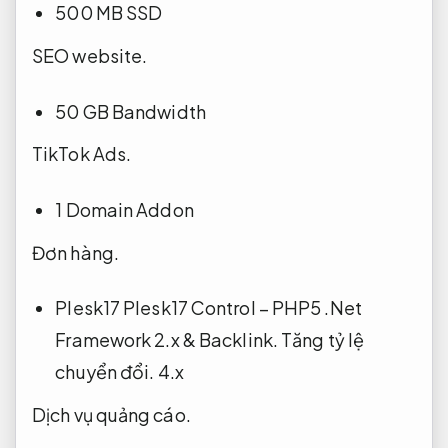
500 MB SSD
SEO website.
50 GB Bandwidth
TikTok Ads.
1 Domain Addon
Đơn hàng.
Plesk17 Plesk17 Control – PHP5 .Net
Framework 2.x &
Backlink.
Tăng tỷ lệ
chuyển đổi.
4.x
Dịch vụ quảng cáo.