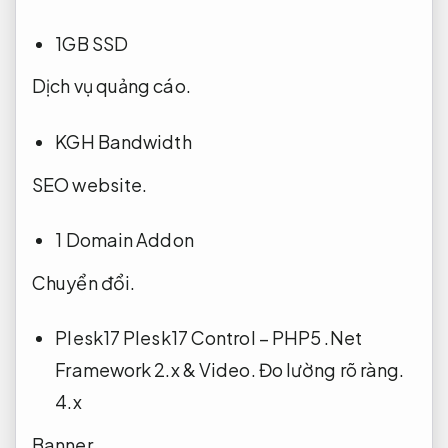
1GB SSD
Dịch vụ quảng cáo.
KGH Bandwidth
SEO website.
1 Domain Addon
Chuyển đổi.
Plesk17 Plesk17 Control – PHP5 .Net
Framework 2.x &
Video.
Đo lường rõ ràng.
4.x
Banner.