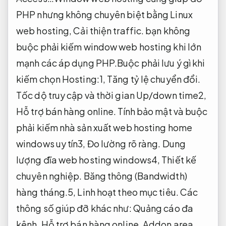
PHP nhưng không chuyên biệt bằng Linux
web hosting,
Cải thiện traffic.
bạn không
buộc phải kiếm window web hosting khi lớn
mạnh các áp dụng PHP.Buộc phải lưu ý gì khi
kiếm chọn Hosting:1,
Tăng tỷ lệ chuyển đổi.
Tốc dộ truy cập và thời gian Up/down time2,
Hỗ trợ bán hàng online.
Tính bảo mật và buộc
phải kiếm nhà sản xuất web hosting home
windows uy tín3,
Đo lường rõ ràng.
Dung
lượng đĩa web hosting windows4,
Thiết kế
chuyên nghiệp.
Băng thông (Bandwidth)
hàng tháng.5,
Linh hoạt theo mục tiêu.
Các
thông số giúp đỡ khác như:
Quảng cáo đa
kênh.
Hỗ trợ bán hàng online.
Addon area,