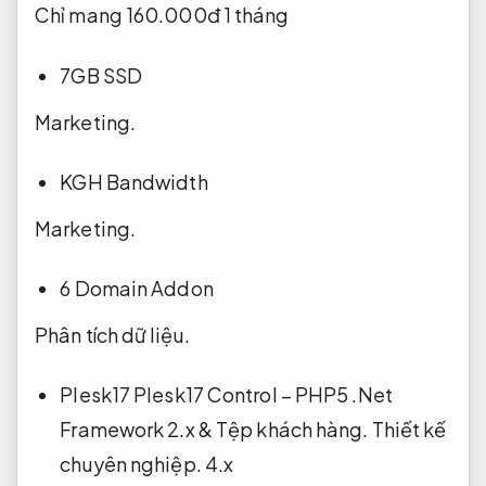
Chỉ mang 160.000đ 1 tháng
7GB SSD
Marketing.
KGH Bandwidth
Marketing.
6 Domain Addon
Phân tích dữ liệu.
Plesk17 Plesk17 Control – PHP5 .Net
Framework 2.x &
Tệp khách hàng.
Thiết kế
chuyên nghiệp.
4.x