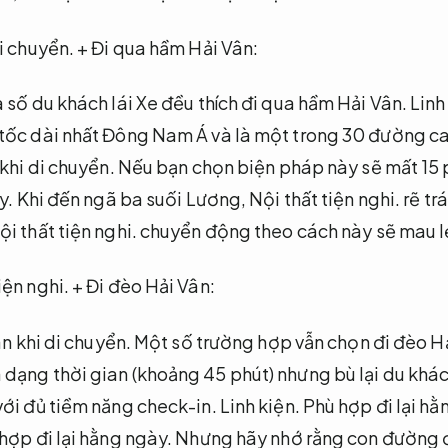
i chuyển.
+ Đi qua hầm Hải Vân:
 số du khách lái Xe đều thích đi qua hầm Hải Vân.
Linh
ốc dài nhất Đông Nam Á và là một trong 30 đường cao
khi di chuyển.
Nếu bạn chọn biện pháp này sẽ mất 15 
y.
Khi đến ngã ba suối Lương,
Nội thất tiện nghi.
rẽ trá
ội thất tiện nghi.
chuyển động theo cách này sẽ mau lẹ
iện nghi.
+ Đi đèo Hải Vân:
n khi di chuyển.
Một số trường hợp vẫn chọn đi đèo H
ạng thời gian (khoảng 45 phút) nhưng bù lại du khác
với đủ tiềm năng check-in.
Linh kiện.
Phù hợp đi lại hằ
hợp đi lại hằng ngày.
Nhưng hãy nhớ rằng con đường đ