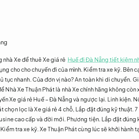
 nhà Xe để thuê Xe giá rẻ
Huế đi Đà Nẵng tiết kiệm nh
dụng cho cho chuyến đi của mình.
Kiểm tra xe kỹ.
Bên cạ
ủ tục nhanh.
Của đơn vị nào?
An toàn khi di chuyển.
Gi
ể Nhà Xe Thuận Phát là nhà Xe chính hãng không còn x
ến Xe giá rẻ Huế – Đà Nẵng và ngược lại.
Linh kiện.
Nộ
 chọn lọc là Xe giá rẻ 4 chỗ,
Lắp đặt đúng kỹ thuật.
7
sine cao cấp và đời mới.
Phương tiện.
Lắp đặt đúng k
Kiểm tra xe kỹ.
Xe Thuận Phát cùng lúc sẽ khởi hành tạ