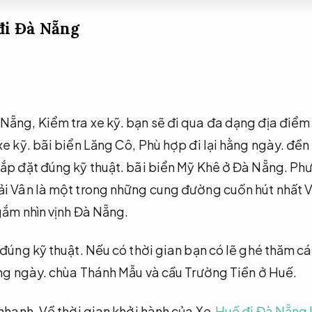
đi Đà Nẵng
 Nẵng,
Kiểm tra xe kỹ.
bạn sẽ đi qua đa dạng địa điểm
xe kỹ.
bãi biển Lăng Cô,
Phù hợp đi lại hằng ngày.
đền
ắp đặt đúng kỹ thuật.
bãi biển Mỹ Khê ở Đà Nẵng.
Phư
ải Vân là một trong những cung đường cuốn hút nhất 
gắm nhìn vịnh Đà Nẵng.
đúng kỹ thuật.
Nếu có thời gian bạn có lẽ ghé thăm c
ng ngày.
chùa Thánh Mẫu và cầu Trường Tiền ở Huế.
 nhanh.
Về thời gian khởi hành của Xe
Huế đi Đà Nẵng 