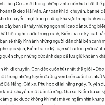
nh Lăng Cô – một trong những vịnh cuốn hút nhất thế g
 hoàn tất đèo Hải Vân,
An toàn khi di chuyển.
bạn sẽ đế
khi di chuyển.
một trong những khu vực trong lành và sạ
ua đây bạn sẽ thấy những ngọn núi cao dẫn xuống biể
thất tiện nghi.
nước trong xanh,
Kiểm tra xe kỹ.
cát trắn
 bạn sẽ thấy hình ảnh những người dân chài bên cạnh 
ghé qua vịnh,
Kiểm tra xe kỹ.
bạn sẽ hài lòng với cảnh
 quên chụp những bức ảnh đẹp để lưu giữ khoảnh khắ
n khi di chuyển.
Con đèo cuốn hút nhất thế giới – Đèo
một trong những tuyến đường ven biển cuốn hút nhất V
phố Đà Nẵng.
Giá xe.
Phù hợp đi lại hằng ngày.
Tuyến đ
n khi di chuyển.
một bên là rừng.
Giá xe.
Kiểm tra xe k
 cảm giác được không khí mát mẻ và ngắm nhìn khung 