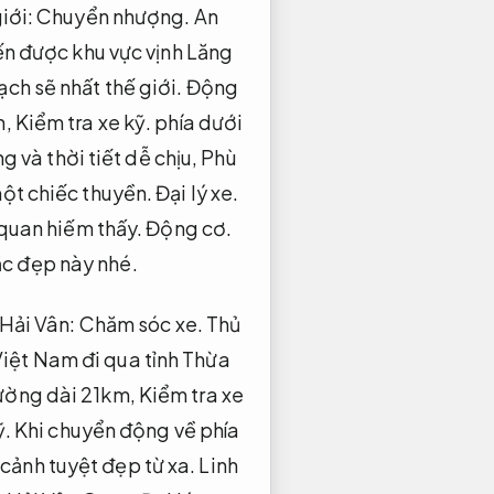
iới:
Chuyển nhượng.
An
n được khu vực vịnh Lăng
ch sẽ nhất thế giới.
Động
n,
Kiểm tra xe kỹ.
phía dưới
g và thời tiết dễ chịu,
Phù
một chiếc thuyền.
Đại lý xe.
 quan hiếm thấy.
Động cơ.
c đẹp này nhé.
 Hải Vân:
Chăm sóc xe.
Thủ
iệt Nam đi qua tỉnh Thừa
ường dài 21km,
Kiểm tra xe
ỹ.
Khi chuyển động về phía
cảnh tuyệt đẹp từ xa.
Linh