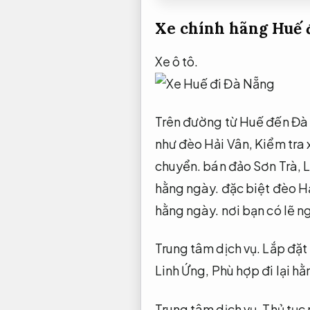
Xe chính hãng Huế 
Xe ô tô.
Trên đường từ Huế đến Đà
như đèo Hải Vân,
Kiểm tra 
chuyển.
bán đảo Sơn Trà,
L
hằng ngày.
đặc biệt đèo H
hằng ngày.
nơi bạn có lẽ n
Trung tâm dịch vụ.
Lắp đặt 
Linh Ứng,
Phù hợp đi lại hằ
Trung tâm dịch vụ.
Thủ tục