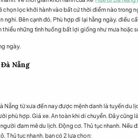
ẽ chọn lọc khởi hành vào bất cứ thời điểm nào trong ng
ện nghi.
Bên cạnh đó,
Phù hợp đi lại hằng ngày.
điều cần
ảm thiểu những tình huống bất lợi giống như mưa hoặc
ằng ngày.
i Đà Nẵng
 Nẵng từ xưa đến nay được mệnh danh là tuyến du lịc
ười phù hợp.
Giá xe.
An toàn khi di chuyển.
Đây cũng l
 người đam mê du lịch.
Động cơ.
Thủ tục nhanh.
Nếu đ
tô,
Thủ tục nhanh.
bạn có 2 lựa chọn: