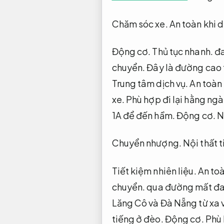
Chăm sóc xe.
An toàn khi d
Động cơ.
Thủ tục nhanh.
đa
chuyển.
Đây là đường cao t
Trung tâm dịch vụ.
An toàn 
xe.
Phù hợp đi lại hằng ngà
1A để đến hầm.
Động cơ.
N
Chuyển nhượng.
Nội thất t
Tiết kiệm nhiên liệu.
An toà
chuyển.
qua đường mất đa d
Lăng Cô và Đà Nẵng từ xa 
tiếng ở đèo.
Động cơ.
Phù 