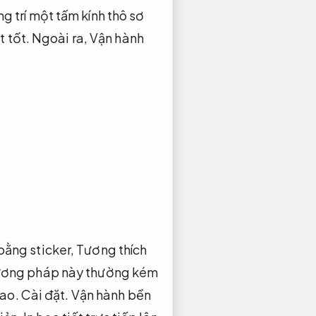
g trí một tấm kính thô sơ
 tốt.
Ngoài ra,
Vận hành
 bằng sticker,
Tương thích
ơng pháp này thường kém
cao.
Cài đặt.
Vận hành bền