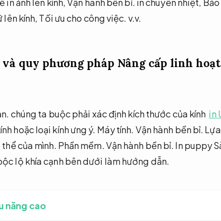
 in ảnh lên kính,
Vận hành bền bỉ.
in chuyển nhiệt,
Bảo 
ữ lên kính,
Tối ưu cho công việc.
v.v.
c và quy phương pháp
Nâng cấp linh hoạt
ản.
chúng ta buộc phải xác định kích thước của kính
in
nh hoặc loại kính ưng ý.
Máy tính.
Vận hành bền bỉ.
Lựa
ụ thể của mình.
Phần mềm.
Vận hành bền bỉ.
In puppy Sà
bộc lộ khía cạnh bên dưới làm hướng dẫn.
ệu năng cao