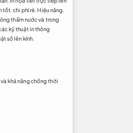
iản.
In họa tiết trực tiếp lên
 tốt.
chi phí rẻ.
Hiệu năng.
không thấm nước và trong
ác kỹ thuật in thông
ật số lên kính.
 và khả năng chống thời