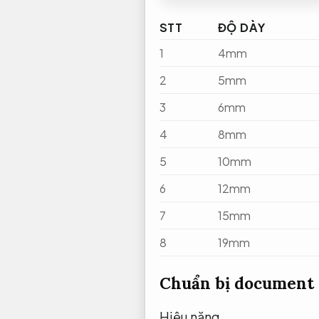
STT
ĐỘ DÀY
1
4mm
2
5mm
3
6mm
4
8mm
5
10mm
6
12mm
7
15mm
8
19mm
Chuẩn bị document 
Hiệu năng.