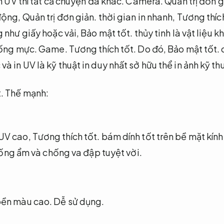
 UV thì tất cả chuyện đã khác.
Camera.
Quản trị đơn g
động,
Quản trị đơn giản.
thời gian in nhanh,
Tương thích
 như giấy hoặc vải,
Bảo mật tốt.
thủy tinh là vật liệu 
ống mực.
Game.
Tương thích tốt.
Do đó,
Bảo mật tốt.
c
 in UV là kỹ thuật in duy nhất sở hữu thể in ảnh kỹ thu
.
Thế mạnh:
UV cao,
Tương thích tốt.
bám dính tốt trên bề mặt kính
ng ẩm và chống va đập tuyệt vời.
bền màu cao.
Dễ sử dụng.