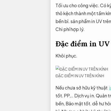
Tối ưu cho công việc.
Có kỹ
thô kệch thành một tấm kín
bền bỉ.
sản phẩm in UV trên
Chi phí hợp lý.
Đặc điểm in UV
Khôi phục.
ĐẶC ĐIỂM IN UV TRÊN KÍNH
Nếu chưa sở hữu kỹ thuật
tốt.
PP,..
Dịch vụ in.
Quản tr
bền,
Bảo mật tốt.
dễ hư hỏ