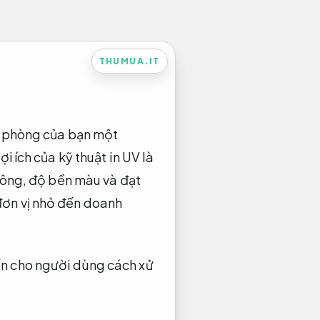
THUMUA.IT
ăn phòng của bạn một
i ích của kỹ thuật in UV là
không, độ bền màu và đạt
đơn vị nhỏ đến doanh
ến cho người dùng cách xử