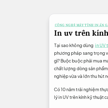
Bỏ
qua
nội
CÔNG NGHỆ MÁY TÍNH IN ẤN 
dung
In uv trên kính
Tại sao không dùng
in UV 
phương pháp sang trọng và h
gì? Buộc buộc phải mua máy
chất lượng dòng sản phẩm 
nghiệp vừa và lớn thu hút
Có 10 năm trải nghiệm thự
lý in UV trên kính kỹ thuật 