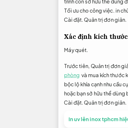
trình còn sở hữu thể dùng để
Tối ưu cho công việc.
in ch
Cài đặt.
Quản trị đơn giản.
Xác định kích thướ
Máy quét.
Trước tiên,
Quản trị đơn gi
phòng
và mua kích thước kí
bộc lộ khía cạnh nhu cầu c
hoặc bạn sở hữu thể dùng 
Cài đặt.
Quản trị đơn giản.
In uv lên inox tphcm hi