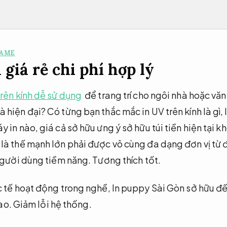
GAME
 giá rẻ chi phí hợp lý
trên kính dễ sử dụng
để trang trí cho ngôi nhà hoặc v
iện đại? Có từng bạn thắc mắc in UV trên kính là gì, lợ
 in nào, giá cả sở hữu ưng ý sở hữu túi tiền hiện tại 
là thế mạnh lớn phải được vô cùng đa dạng đơn vị từ 
 người dùng tiềm năng.
Tương thích tốt.
c tế hoạt động trong nghề, In puppy Sài Gòn sở hữu đ
cao.
Giảm lỗi hệ thống.