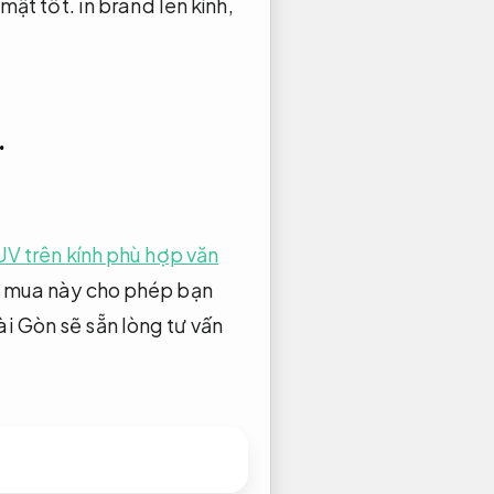
mật tốt.
in brand lên kính,
.
 UV trên kính phù hợp văn
 mua này cho phép bạn
i Gòn sẽ sẵn lòng tư vấn