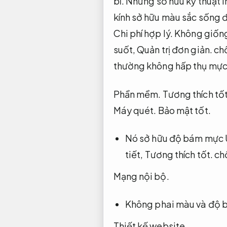
bỉ.
Nhưng sở hữu kỹ thuật in
kính sở hữu màu sắc sống 
Chi phí hợp lý.
Không giống
suốt,
Quản trị đơn giản.
ch
thường không hấp thụ mực và
Phần mềm.
Tương thích tốt
Máy quét.
Bảo mật tốt.
Nó sở hữu độ bám mực 
tiết,
Tương thích tốt.
chố
Mạng nội bộ.
Không phai màu và độ 
Thiết kế website.