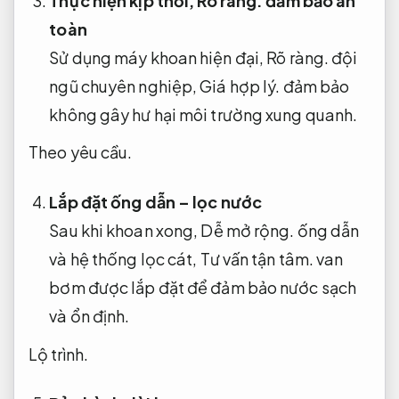
Thực hiện kịp thời,
Rõ ràng.
đảm bảo an
toàn
Sử dụng máy khoan hiện đại,
Rõ ràng.
đội
ngũ chuyên nghiệp,
Giá hợp lý.
đảm bảo
không gây hư hại môi trường xung quanh.
Theo yêu cầu.
Lắp đặt ống dẫn – lọc nước
Sau khi khoan xong,
Dễ mở rộng.
ống dẫn
và hệ thống lọc cát,
Tư vấn tận tâm.
van
bơm được lắp đặt để đảm bảo nước sạch
và ổn định.
Lộ trình.