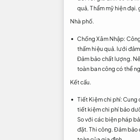
quả,
Thẩm mỹ hiện đại.
g
Nhà phố.
Chống Xâm Nhập:
Công
thấm hiệu quả.
lưới đảm
Đảm bảo chất lượng.
Nế
toàn ban công có thể ng
Kết cấu.
Tiết Kiệm chi phí:
Cung c
tiết kiệm chi phí bảo d
So với các biện pháp bả
đặt.
Thi công.
Đảm bảo 
toàn của gia đình.