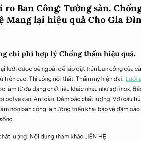
i ro Ban Công:
Tường sàn.
Chống
ệ Mang lại hiệu quả Cho Gia Đì
ng chi phí hợp lý
Chống thấm hiệu quả.
oại lưới được bề ngoài để lắp đặt trên ban công của c
từ trên cao.
Thi công nội thất.
Thẩm mỹ hiện đại.
Lưới 
c làm từ đa dạng chất liệu khác nhau như sợi inox,
Bảo
ợi polyester.
An toàn.
Đảm bảo chất lượng.
Với cấu tr
tâm hơn ban công là hướng triển khai bảo vệ đảm bảo 
 sống.
hất lượng.
Nội dung tham khảo LIÊN HỆ