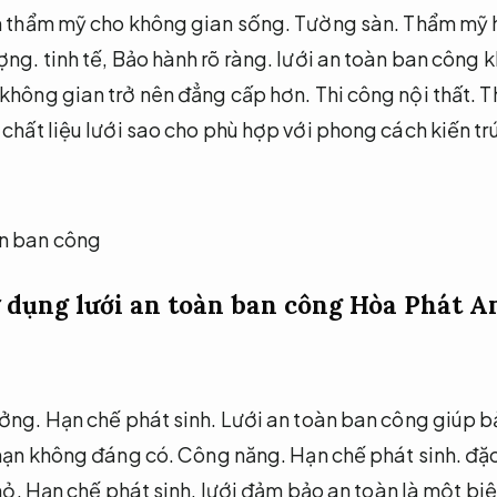
nh thẩm mỹ cho không gian sống.
Tường sàn.
Thẩm mỹ h
ợng.
tinh tế,
Bảo hành rõ ràng.
lưới an toàn ban công 
 không gian trở nên đẳng cấp hơn.
Thi công nội thất.
T
chất liệu lưới sao cho phù hợp với phong cách kiến tr
ử dụng lưới an toàn ban công Hòa Phát
An
ởng.
Hạn chế phát sinh.
Lưới an toàn ban công giúp bả
 nạn không đáng có.
Công năng.
Hạn chế phát sinh.
đặc
hỏ,
Hạn chế phát sinh.
lưới đảm bảo an toàn là một bi