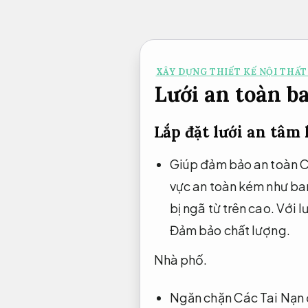
Bỏ
qua
nội
XÂY DỰNG THIẾT KẾ NỘI THẤT
dung
Lưới an toàn b
Lắp đặt lưới an tâm
Giúp đảm bảo an toàn Ch
vực an toàn kém như ban
bị ngã từ trên cao. Với 
Đảm bảo chất lượng.
Nhà phố.
Ngăn chặn Các Tai Nạn đ