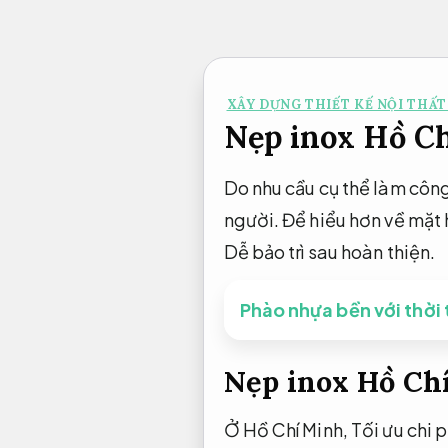
Bỏ
qua
nội
XÂY DỰNG THIẾT KẾ NỘI THẤT
dung
Nẹp inox Hồ Ch
Do nhu cầu cụ thể làm công
người. Để hiểu hơn về mặt 
Dễ bảo trì sau hoàn thiện.
Phào nhựa bền với thời 
Nẹp inox Hồ Chí
Ở Hồ Chí Minh,
Tối ưu chi 