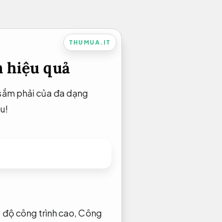
THUMUA.IT
 hiệu quả
 sắm phải của đa dạng
u!
 độ công trình cao,
Công