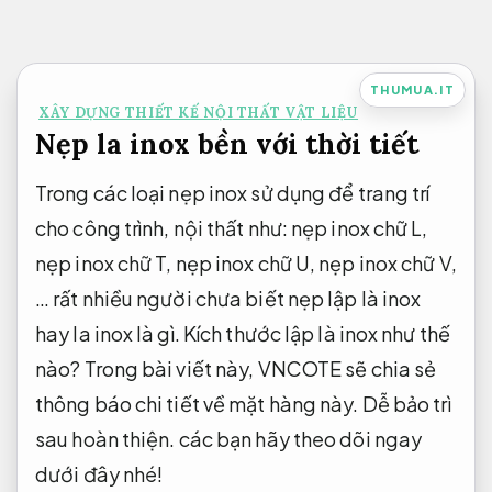
Bỏ
qua
nội
THUMUA.IT
XÂY DỰNG THIẾT KẾ NỘI THẤT VẬT LIỆU
dung
Nẹp la inox bền với thời tiết
Trong các loại nẹp inox sử dụng để trang trí
cho công trình, nội thất như: nẹp inox chữ L,
nẹp inox chữ T, nẹp inox chữ U, nẹp inox chữ V,
… rất nhiều người chưa biết nẹp lập là inox
hay la inox là gì. Kích thước lập là inox như thế
nào? Trong bài viết này, VNCOTE sẽ chia sẻ
thông báo chi tiết về mặt hàng này.
Dễ bảo trì
sau hoàn thiện.
các bạn hãy theo dõi ngay
dưới đây nhé!