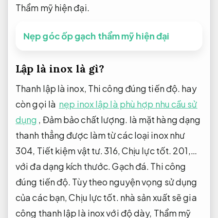
Thẩm mỹ hiện đại.
Nẹp góc ốp gạch thẩm mỹ hiện đại
Lập là inox là gì?
Thanh lập là inox,
Thi công đúng tiến độ.
hay
còn gọi là
nẹp inox lập là phù hợp nhu cầu sử
dụng
,
Đảm bảo chất lượng.
là mặt hàng dạng
thanh thẳng được làm từ các loại inox như
304,
Tiết kiệm vật tư.
316,
Chịu lực tốt.
201,…
với đa dạng kích thước.
Gạch đá.
Thi công
đúng tiến độ.
Tùy theo nguyện vọng sử dụng
của các bạn,
Chịu lực tốt.
nhà sản xuất sẽ gia
công thanh lập là inox với độ dày,
Thẩm mỹ