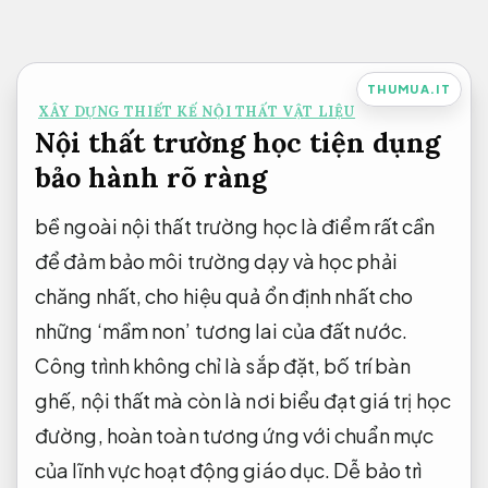
Bỏ
qua
nội
THUMUA.IT
XÂY DỰNG THIẾT KẾ NỘI THẤT VẬT LIỆU
dung
Nội thất trường học tiện dụng
bảo hành rõ ràng
bề ngoài nội thất trường học là điểm rất cần
để đảm bảo môi trường dạy và học phải
chăng nhất, cho hiệu quả ổn định nhất cho
những ‘mầm non’ tương lai của đất nước.
Công trình không chỉ là sắp đặt, bố trí bàn
ghế, nội thất mà còn là nơi biểu đạt giá trị học
đường, hoàn toàn tương ứng với chuẩn mực
của lĩnh vực hoạt động giáo dục.
Dễ bảo trì