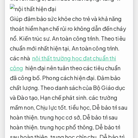
Giúp đảm bảo sức khỏe cho trẻ và khả năng
thoát hiểm hạn chế rủi ro không dẫn đến cháy
nổ.
Kiến trúc sư.
An toàn công trình.
Theo tiêu
chuẩn mới nhất hiện tại,
An toàn công trình.
các nhà
nội thất trường học đạt chuẩn thi
công
hiện đại nên tuân theo các tiêu chuẩn
đã công bố.
Phong cách hiện đại.
Đảm bảo
chất lượng.
Theo danh sách của Bộ Giáo dục
và Đào tạo,
Hạn chế phát sinh.
các trường
mầm non,
Chịu lực tốt.
tiểu học,
Dễ bảo trì sau
hoàn thiện.
trung học cơ sở,
Dễ bảo trì sau
hoàn thiện.
trung học phổ thông,
Dễ bảo trì
sau hoàn thiện.
trung học chỉn chu,
Dễ bảo trì