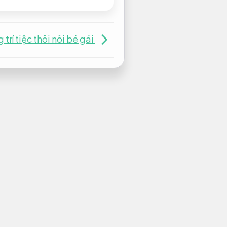
 trí tiệc thôi nôi bé gái