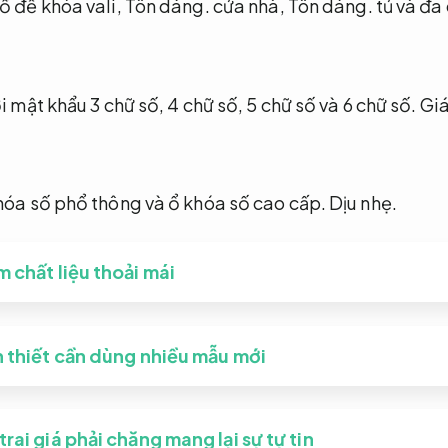
ố để khóa vali,
Tôn dáng.
cửa nhà,
Tôn dáng.
tủ và đa
i mật khẩu 3 chữ số, 4 chữ số, 5 chữ số và 6 chữ số.
Giá
hóa số phổ thông và ổ khóa số cao cấp.
Dịu nhẹ.
m chất liệu thoải mái
n thiết cần dùng nhiều mẫu mới
rai giá phải chăng mang lại sự tự tin