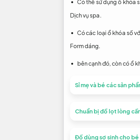
Có thể sử dụng ổ khóa s
Dịch vụ spa.
Có các loại ổ khóa số vớ
Form dáng.
bên cạnh đó, còn có ổ k
Sỉ mẹ và bé các sản phẩ
Chuẩn bị đồ lọt lòng cầ
Đồ dùng sơ sinh cho bé t