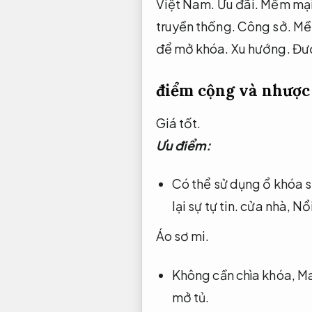
Việt Nam.
Ưu đãi.
Mềm mại
truyền thống.
Công sở.
Mề
để mở khóa.
Xu hướng.
Đượ
điểm cộng và nhược 
Giá tốt.
Ưu điểm:
Có thể sử dụng ổ khóa s
lại sự tự tin.
cửa nhà,
Nổi
Áo sơ mi.
Không cần chìa khóa,
Ma
mở tủ.