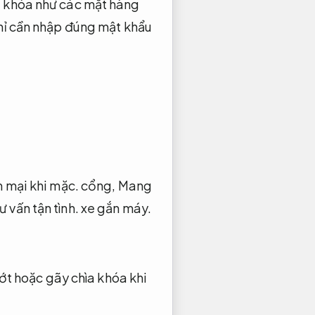
a khóa như các mặt hàng
hỉ cần nhập đúng mật khẩu
mại khi mặc.
cổng,
Mang
ư vấn tận tình.
xe gắn máy.
rớt hoặc gãy chìa khóa khi