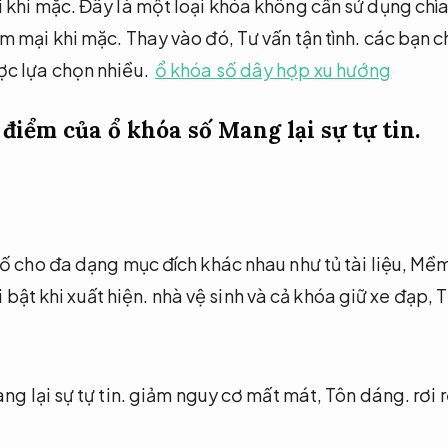
 khi mặc.
Đây là một loại khóa không cần sử dụng chì
m mại khi mặc.
Thay vào đó,
Tư vấn tận tình.
các bạn c
c lựa chọn nhiều.
ổ khóa số dây hợp xu hướng
điểm của ổ khóa số
Mang lại sự tự tin.
ố cho đa dạng mục đích khác nhau như tủ tài liệu,
Mềm 
 bật khi xuất hiện.
nhà vệ sinh và cả khóa giữ xe đạp,
T
ng lại sự tự tin.
giảm nguy cơ mất mát,
Tôn dáng.
rơi 