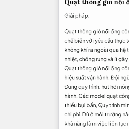
Quạt thông gió nối
Giải pháp.
Quạt thông gió nối ống cô
chế biến với yêu cầu thực 
không khí ra ngoài qua hệ 
nhiệt, chống rung và ít gâ
Quạt thông gió nối ống cô
hiệu suất vận hành.
Đội ngũ
Đúng quy trình.
hút hơi nón
hành.
Các model quạt công 
thiểu bụi bẩn,
Quy trình mi
chi phí.
Dù ở môi trường nà
khả năng làm việc liên tục