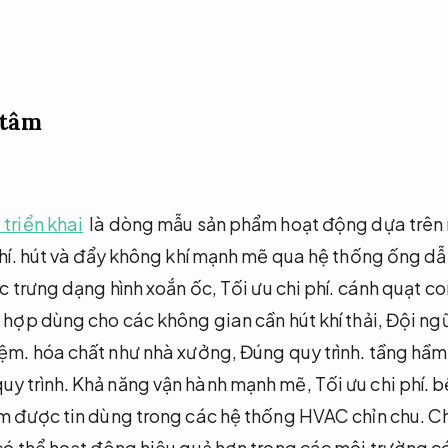
 tâm
 triển khai
là dòng mẫu sản phẩm hoạt động dựa trên n
hí.
hút và đẩy không khí mạnh mẽ qua hệ thống ống dẫ
ặc trưng dạng hình xoắn ốc,
Tối ưu chi phí.
cánh quạt co
h hợp dùng cho các không gian cần hút khí thải,
Đội ngũ
iệm.
hóa chất như nhà xưởng,
Đúng quy trình.
tầng hầm
uy trình.
Khả năng vận hành mạnh mẽ,
Tối ưu chi phí.
bề
âm được tin dùng trong các hệ thống HVAC chỉn chu.
Ch
có thể hoạt động hiệu quả hơn trong các môi trường có