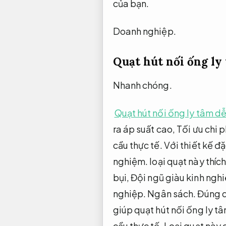
của bạn.
Doanh nghiệp.
Quạt hút nối ống ly
Nhanh chóng.
Quạt hút nối ống ly tâm dễ
ra áp suất cao,
Tối ưu chi p
cầu thực tế.
Với thiết kế đ
nghiệm.
loại quạt này thíc
bụi,
Đội ngũ giàu kinh ngh
nghiệp.
Ngân sách.
Đúng q
giúp quạt hút nối ống ly t
cầu thực tế.
Loại quạt này 