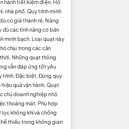
n hành tiết kiệm điện,
Hỗ
í.
nhà phố,
Quy trình minh
dù có giá thành rẻ,
Nâng
y đủ các tính năng cơ bản
nh minh bạch.
Loại quạt này
khó chịu trong các căn
thời.
Những quạt thông
ng vẫn đáp ứng tốt yêu
 trình.
Đặc biệt,
Đúng quy
hiệu quả vận hành.
Quạt
các chủ doanh nghiệp nhỏ
iệc thoáng mát,
Phù hợp
 lọc không khí và chống
thể thiếu trong không gian