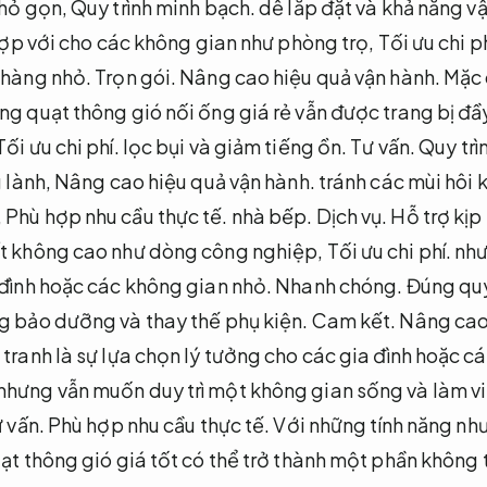
nhỏ gọn,
Quy trình minh bạch.
dễ lắp đặt và khả năng vậ
hợp với cho các không gian như phòng trọ,
Tối ưu chi ph
 hàng nhỏ.
Trọn gói.
Nâng cao hiệu quả vận hành.
Mặc 
g quạt thông gió nối ống giá rẻ vẫn được trang bị đầ
Tối ưu chi phí.
lọc bụi và giảm tiếng ồn.
Tư vấn.
Quy trì
g lành,
Nâng cao hiệu quả vận hành.
tránh các mùi hôi 
,
Phù hợp nhu cầu thực tế.
nhà bếp.
Dịch vụ.
Hỗ trợ kịp 
ất không cao như dòng công nghiệp,
Tối ưu chi phí.
như
 đình hoặc các không gian nhỏ.
Nhanh chóng.
Đúng quy
 bảo dưỡng và thay thế phụ kiện.
Cam kết.
Nâng cao 
 tranh là sự lựa chọn lý tưởng cho các gia đình hoặc 
nhưng vẫn muốn duy trì một không gian sống và làm v
 vấn.
Phù hợp nhu cầu thực tế.
Với những tính năng như
ạt thông gió giá tốt có thể trở thành một phần không 