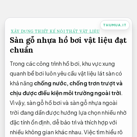
Bỏ
qua
nội
THUMUA.IT
XÂY DỰNG THIẾT KẾ NỘI THẤT VẬT LIỆU
dung
Sàn gỗ nhựa hồ bơi vật liệu đạt
chuẩn
Trong các công trình hồ bơi, khu vực xung
quanh bể bơi luôn yêu cầu vật liệu lát sàn có
khả năng
chống nước, chống trơn trượt và
chịu được điều kiện môi trường ngoài trời
.
Vì vậy, sàn gỗ hồ bơi và sàn gỗ nhựa ngoài
trời đang dần được hướng lựa chọn nhiều nhờ
đặc tính ổn định, dễ bảo trì và thích hợp với
nhiều không gian khác nhau. Việc tìm hiểu rõ