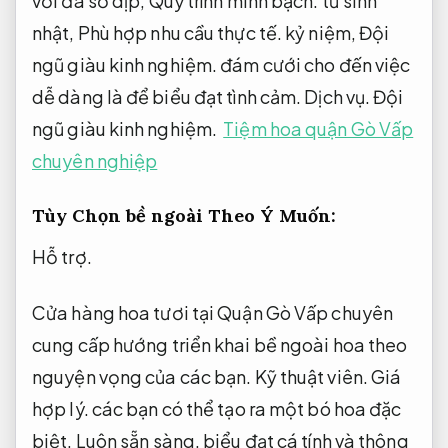
với đa số dịp,
Quy trình minh bạch.
từ sinh
nhật,
Phù hợp nhu cầu thực tế.
kỷ niệm,
Đội
ngũ giàu kinh nghiệm.
đám cưới cho đến việc
dễ dàng là để biểu đạt tình cảm.
Dịch vụ.
Đội
ngũ giàu kinh nghiệm.
Tiệm hoa quận Gò Vấp
chuyên nghiệp
Tùy Chọn bề ngoài Theo Ý Muốn:
Hỗ trợ.
Cửa hàng hoa tươi tại Quận Gò Vấp chuyên
cung cấp hướng triển khai bề ngoài hoa theo
nguyện vọng của các bạn.
Kỹ thuật viên.
Giá
hợp lý.
các bạn có thể tạo ra một bó hoa đặc
biệt,
Luôn sẵn sàng.
biểu đạt cá tính và thông