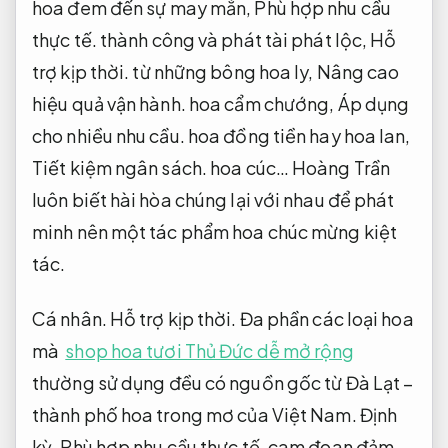
hoa đem đến sự may mắn,
Phù hợp nhu cầu
thực tế.
thành công và phát tài phát lộc,
Hỗ
trợ kịp thời.
từ những bông hoa ly,
Nâng cao
hiệu quả vận hành.
hoa cẩm chướng,
Áp dụng
cho nhiều nhu cầu.
hoa đồng tiền hay hoa lan,
Tiết kiệm ngân sách.
hoa cúc… Hoàng Trần
luôn biết hài hòa chúng lại với nhau để phát
minh nên một tác phẩm hoa chúc mừng kiệt
tác.
Cá nhân.
Hỗ trợ kịp thời.
Đa phần các loại hoa
mà
shop hoa tươi Thủ Đức dễ mở rộng
thường sử dụng đều có nguồn gốc từ Đà Lạt –
thành phố hoa trong mơ của Việt Nam.
Định
kỳ.
Phù hợp nhu cầu thực tế.
cam đoan đảm