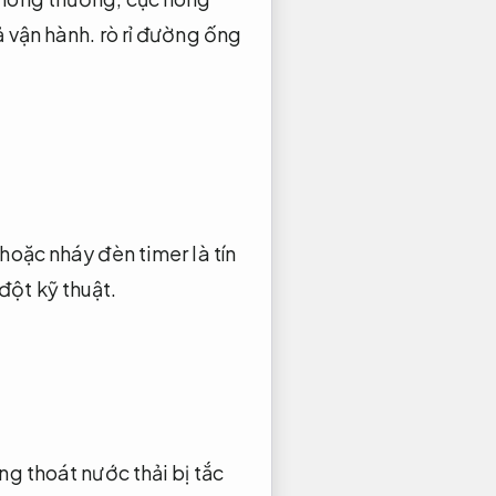
 vận hành.
rò rỉ đường ống
hoặc nháy đèn timer là tín
đột kỹ thuật.
g thoát nước thải bị tắc