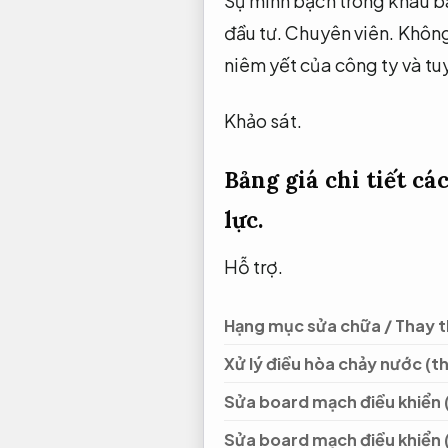
Sự minh bạch trong khâu báo
đầu tư.
Chuyên viên.
Không
niêm yết của công ty và tu
Khảo sát.
Bảng giá chi tiết c
lực.
Hỗ trợ.
Hạng mục sửa chữa / Thay th
Xử lý điều hòa chảy nước (t
Sửa board mạch điều khiển
Sửa board mạch điều khiển 