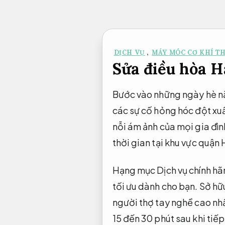
Bỏ
qua
nội
DỊCH VỤ
,
MÁY MÓC CƠ KHÍ TH
dung
Sửa điều hòa H
Bước vào những ngày hè nắn
các sự cố hỏng hóc đột xuấ
nỗi ám ảnh của mọi gia đình
thời gian tại khu vực quậ
Hạng mục Dịch vụ chính h
tối ưu dành cho bạn. Sở hữ
người thợ tay nghề cao nhấ
15 đến 30 phút sau khi tiế