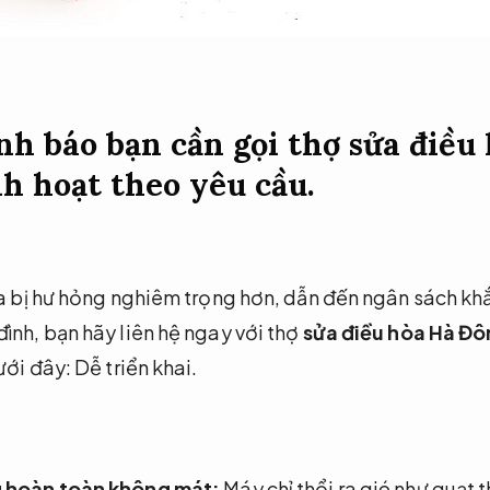
nh báo bạn cần gọi thợ sửa điều
h hoạt theo yêu cầu.
hòa bị hư hỏng nghiêm trọng hơn, dẫn đến ngân sách k
ình, bạn hãy liên hệ ngay với thợ
sửa điều hòa Hà Đ
dưới đây:
Dễ triển khai.
g hoàn toàn không mát:
Máy chỉ thổi ra gió như quạt