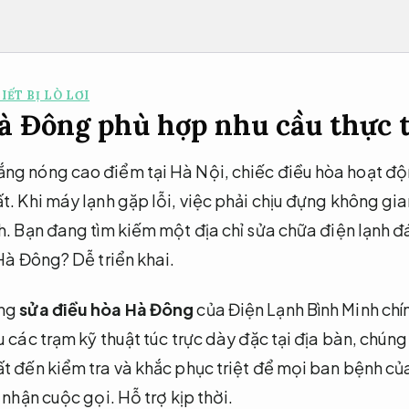
IẾT BỊ LÒ LƠI
à Đông phù hợp nhu cầu thực 
g nóng cao điểm tại Hà Nội, chiếc điều hòa hoạt độn
t. Khi máy lạnh gặp lỗi, việc phải chịu đựng không gia
. Bạn đang tìm kiếm một địa chỉ sửa chữa điện lạnh đán
n Hà Đông?
Dễ triển khai.
ãng
sửa điều hòa Hà Đông
của Điện Lạnh Bình Minh chín
u các trạm kỹ thuật túc trực dày đặc tại địa bàn, chún
t đến kiểm tra và khắc phục triệt để mọi ban bệnh củ
p nhận cuộc gọi.
Hỗ trợ kịp thời.