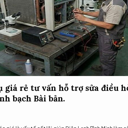
ụ giá rẻ tư vấn hỗ trợ sửa điều 
inh bạch
Bài bản.