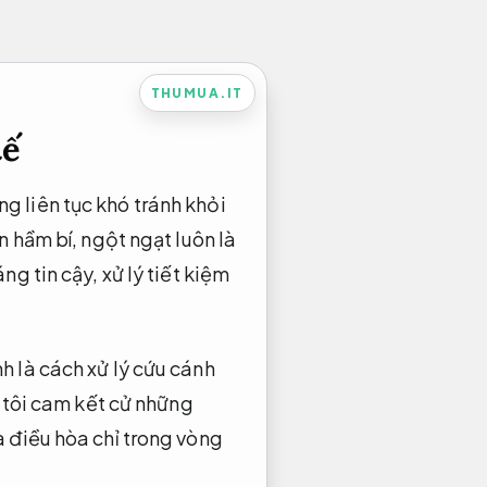
THUMUA.IT
tế
g liên tục khó tránh khỏi
n hầm bí, ngột ngạt luôn là
g tin cậy, xử lý tiết kiệm
h là cách xử lý cứu cánh
g tôi cam kết cử những
a điều hòa chỉ trong vòng