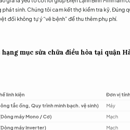
 giá là yếu tố cốt lõi giúp Điện Lạnh Bình Minh làm cô
 phát sinh.
Chúng tôi cam kết thợ kiểm tra kỹ,
Đúng qu
yệt đối không tự ý “vẽ bệnh” để thu thêm phụ phí.
ác hạng mục sửa chữa điều hòa tại quận 
ế linh kiện
Đơn vị tín
hông tắc ống,
Quy trình minh bạch.
vệ sinh)
Máy
 (Dòng máy Mono / Cơ)
Mạch
(Dòng máy Inverter)
Mạch