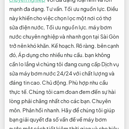
mạnh đa dạng.
Tư vấn.
Tối ưu nguồn lực.
Điều
này khiến cho việc chọn lọc một nơi có thợ
sửa điện nước,
Tối ưu nguồn lực.
máy bơm
nước chuyên nghiệp và nhanh gọn tại Sài Gòn
trở nên khó khăn.
Kế hoạch.
Rõ ràng.
bên cạnh
đó,
Áp dụng cho nhiều nhu cầu.
bạn không
cần lo lắng vì chúng tôi đang cung cấp Dịch vụ
sửa máy bơm nước 24/24 với chất lượng và
đáng tin cao.
Chủ động.
Phù hợp nhu cầu
thực tế.
Chúng tôi cam đoan đem đến sự hài
lòng phải chăng nhất cho các bạn.
Chuyên
môn.
Phản hồi nhanh.
Hãy để chúng tôi giúp
bạn giải quyết đa số vấn đề về máy bơm
nước một cách tiết kiệm thời gian và cho hiệu