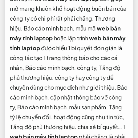
mở mang khuôn khổ hoạt động buôn bán của
công ty có chi phí rất phải chăng.
Thương
hiệu.
Báo cáo minh bạch.
mẫu mã
web bán
máy tính laptop
hoặc lập trình
web bán máy
tính laptop
được hiểu 1 bí quyết đơn giản là
công tác tạo 1 trang thông báo cho các cá
nhân,
Báo cáo minh bạch.
công ty,
Tăng độ
phủ thương hiệu.
công ty hay công ty để
chuyên dùng cho mục đích như giới thiệu,
Báo
cáo minh bạch.
cập nhật thông báo về công
ty,
Báo cáo minh bạch.
mẫu sản phẩm,
Tăng
tỷ lệ chuyển đổi.
hoạt động cũng như tin tức,
Tăng độ phủ thương hiệu.
chia sẻ bí quyết… 1
web bán máy tính laptop
phải chăng là phải