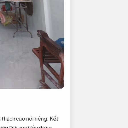
 thạch cao nói riêng.
Kết
rong lĩnh vực Gây dựng.