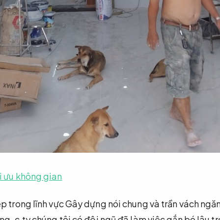
i ưu không gian
p trong lĩnh vực Gây dựng nói chung và trần vách ngăn
ng.
c.ty chúng tôi có đội ngũ đã làm việc gắn bó lâu t