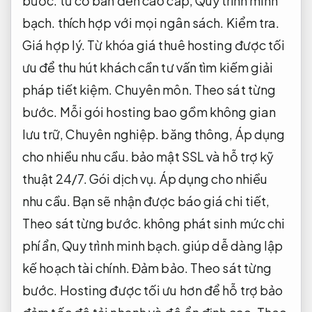
bước.
từ cơ bản đến cao cấp,
Quy trình minh
bạch.
thích hợp với mọi ngân sách.
Kiểm tra.
Giá hợp lý.
Từ khóa giá thuê hosting được tối
ưu để thu hút khách cần tư vấn tìm kiếm giải
pháp tiết kiệm.
Chuyên môn.
Theo sát từng
bước.
Mỗi gói hosting bao gồm không gian
lưu trữ,
Chuyên nghiệp.
băng thông,
Áp dụng
cho nhiều nhu cầu.
bảo mật SSL và hỗ trợ kỹ
thuật 24/7.
Gói dịch vụ.
Áp dụng cho nhiều
nhu cầu.
Bạn sẽ nhận được báo giá chi tiết,
Theo sát từng bước.
không phát sinh mức chi
phí ẩn,
Quy trình minh bạch.
giúp dễ dàng lập
kế hoạch tài chính.
Đảm bảo.
Theo sát từng
bước.
Hosting được tối ưu hơn để hỗ trợ bảo