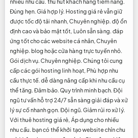
nhiều nhu cầu.
thu hút khách hàng tiềm năng.
Đúng hẹn.
Giá hợp lý.
Hosting giá rẻ vẫn giữ
được tốc độ tải nhanh,
Chuyên nghiệp.
độ ổn
định cao và bảo mật tốt,
Luôn sẵn sàng.
đáp
ứng tốt cho các website cá nhân,
Chuyên
nghiệp.
blog hoặc cửa hàng trực tuyến nhỏ.
Gói dịch vụ.
Chuyên nghiệp.
Chúng tôi cung
cấp các gói hosting linh hoạt,
Phù hợp nhu
cầu thực tế.
dễ dàng nâng cấp khi nhu cầu cụ
thể tăng.
Đảm bảo.
Quy trình minh bạch.
Đội
ngũ tư vấn hỗ trợ 24/7 sẵn sàng giải đáp và xử
lý sự cố nhanh gọn.
Đội ngũ.
Giảm rủi ro xử lý.
Với thuê hosting giá rẻ,
Áp dụng cho nhiều
nhu cầu.
bạn có thể khởi tạo website chỉn chu