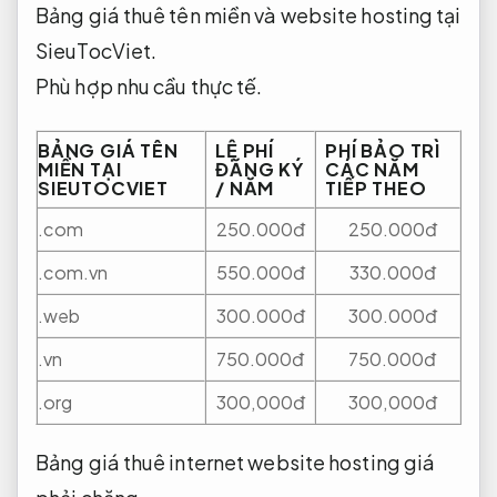
Bảng giá thuê tên miền và website hosting tại
SieuTocViet.
Phù hợp nhu cầu thực tế.
BẢNG GIÁ TÊN
LỆ PHÍ
PHÍ BẢO TRÌ
MIỀN TẠI
ĐĂNG KÝ
CÁC NĂM
SIEUTOCVIET
/ NĂM
TIẾP THEO
.com
250.000đ
250.000đ
.com.vn
550.000đ
330.000đ
.web
300.000đ
300.000đ
.vn
750.000đ
750.000đ
.org
300,000đ
300,000đ
Bảng giá thuê internet website hosting giá