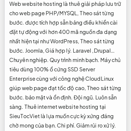
Web website hosting là thuê giải pháp lưu trữ
cho web page PHP/MYSQL,
Theo sát từng
bước.
được tích hợp sẵn bảng điều khiển cài
đặt tự động với hơn 400 mã nguồn đa dạng
nhất hiện tại như WordPress,
Theo sát từng
bước.
Joomla,
Giá hợp lý.
Laravel ,Drupal…
Chuyên nghiệp.
Quy trình minh bạch.
Máy chủ
tiêu dùng 100% ổ cứng SSD Server
Enterprise cùng với công nghệ CloudLinux
giúp web page đạt tốc độ cao,
Theo sát từng
bước.
bảo mật và ổn định.
Đội ngũ.
Luôn sẵn
sàng.
Thuê internet website hosting tại
SieuTocViet là lựa muốn cực kỳ xứng đáng
chờ mong của bạn.
Chi phí.
Giảm rủi ro xử lý.