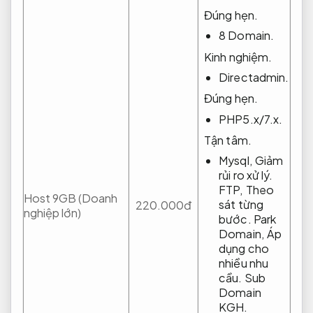
Đúng hẹn.
8 Domain.
Kinh nghiệm.
Directadmin.
Đúng hẹn.
PHP5.x/7.x.
Tận tâm.
Mysql,
Giảm
rủi ro xử lý.
FTP,
Theo
Host 9GB (Doanh
sát từng
220.000đ
nghiệp lớn)
bước.
Park
Domain,
Áp
dụng cho
nhiều nhu
cầu.
Sub
Domain
KGH.