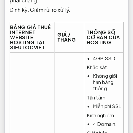
phải chăng.
Định kỳ.
Giảm rủi ro xử lý.
BẢNG GIÁ THUÊ
INTERNET
THÔNG SỐ
GIÁ /
WEBSITE
CƠ BẢN CỦA
THÁNG
HOSTING TẠI
HOSTING
SIEUTOCVIET
4GB SSD.
Khảo sát.
Không giới
hạn băng
thông.
Tận tâm.
Miễn phí SSL
Kinh nghiệm.
4 Domain.