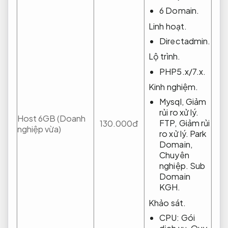
6 Domain.
Linh hoạt.
Directadmin.
Lộ trình.
PHP5.x/7.x.
Kinh nghiệm.
Mysql,
Giảm
rủi ro xử lý.
Host 6GB (Doanh
FTP,
Giảm rủi
130.000đ
nghiệp vừa)
ro xử lý.
Park
Domain,
Chuyên
nghiệp.
Sub
Domain
KGH.
Khảo sát.
CPU:
Gói