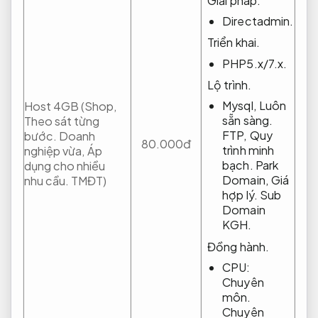
Giải pháp.
Directadmin.
Triển khai.
PHP5.x/7.x.
Lộ trình.
Mysql,
Luôn
Host 4GB (Shop,
sẵn sàng.
Theo sát từng
FTP,
Quy
bước.
Doanh
80.000đ
trình minh
nghiệp vừa,
Áp
bạch.
Park
dụng cho nhiều
Domain,
Giá
nhu cầu.
TMĐT)
hợp lý.
Sub
Domain
KGH.
Đồng hành.
CPU:
Chuyên
môn.
Chuyên