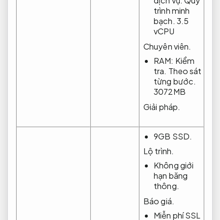
dịch vụ.
Quy
trình minh
bạch.
3.5
vCPU
Chuyên viên.
RAM:
Kiểm
tra.
Theo sát
từng bước.
3072MB
Giải pháp.
9GB SSD.
Lộ trình.
Không giới
hạn băng
thông.
Báo giá.
Miễn phí SSL