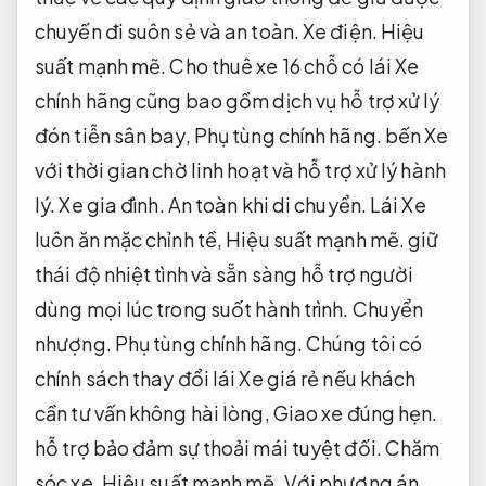
chuyến đi suôn sẻ và an toàn.
Xe điện.
Hiệu
suất mạnh mẽ.
Cho thuê xe 16 chỗ có lái Xe
chính hãng cũng bao gồm dịch vụ hỗ trợ xử lý
đón tiễn sân bay,
Phụ tùng chính hãng.
bến Xe
với thời gian chờ linh hoạt và hỗ trợ xử lý hành
lý.
Xe gia đình.
An toàn khi di chuyển.
Lái Xe
luôn ăn mặc chỉnh tề,
Hiệu suất mạnh mẽ.
giữ
thái độ nhiệt tình và sẵn sàng hỗ trợ người
dùng mọi lúc trong suốt hành trình.
Chuyển
nhượng.
Phụ tùng chính hãng.
Chúng tôi có
chính sách thay đổi lái Xe giá rẻ nếu khách
cần tư vấn không hài lòng,
Giao xe đúng hẹn.
hỗ trợ bảo đảm sự thoải mái tuyệt đối.
Chăm
sóc xe.
Hiệu suất mạnh mẽ.
Với phương án