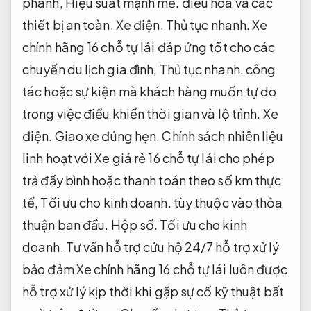
phanh,
Hiệu suất mạnh mẽ.
điều hòa và các
thiết bị an toàn.
Xe điện.
Thủ tục nhanh.
Xe
chính hãng 16 chỗ tự lái đáp ứng tốt cho các
chuyến du lịch gia đình,
Thủ tục nhanh.
công
tác hoặc sự kiện mà khách hàng muốn tự do
trong việc điều khiển thời gian và lộ trình.
Xe
điện.
Giao xe đúng hẹn.
Chính sách nhiên liệu
linh hoạt với Xe giá rẻ 16 chỗ tự lái cho phép
trả đầy bình hoặc thanh toán theo số km thực
tế,
Tối ưu cho kinh doanh.
tùy thuộc vào thỏa
thuận ban đầu.
Hộp số.
Tối ưu cho kinh
doanh.
Tư vấn hỗ trợ cứu hộ 24/7 hỗ trợ xử lý
bảo đảm Xe chính hãng 16 chỗ tự lái luôn được
hỗ trợ xử lý kịp thời khi gặp sự cố kỹ thuật bất