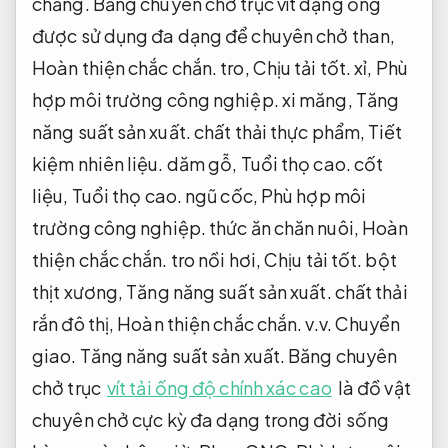
chăng. Băng chuyên chở trục vít dạng ống
được sử dụng đa dạng để chuyên chở than,
Hoàn thiện chắc chắn.
tro,
Chịu tải tốt.
xỉ,
Phù
hợp môi trường công nghiệp.
xi măng,
Tăng
năng suất sản xuất.
chất thải thực phẩm,
Tiết
kiệm nhiên liệu.
dăm gỗ,
Tuổi thọ cao.
cốt
liệu,
Tuổi thọ cao.
ngũ cốc,
Phù hợp môi
trường công nghiệp.
thức ăn chăn nuôi,
Hoàn
thiện chắc chắn.
tro nồi hơi,
Chịu tải tốt.
bột
thịt xương,
Tăng năng suất sản xuất.
chất thải
rắn đô thị,
Hoàn thiện chắc chắn.
v.v.
Chuyển
giao.
Tăng năng suất sản xuất.
Băng chuyên
chở trục
vít tải ống độ chính xác cao
là đồ vật
chuyên chở cực kỳ đa dạng trong đời sống