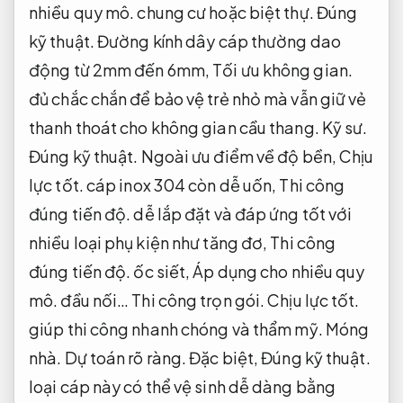
nhiều quy mô.
chung cư hoặc biệt thự.
Đúng
kỹ thuật.
Đường kính dây cáp thường dao
động từ 2mm đến 6mm,
Tối ưu không gian.
đủ chắc chắn để bảo vệ trẻ nhỏ mà vẫn giữ vẻ
thanh thoát cho không gian cầu thang.
Kỹ sư.
Đúng kỹ thuật.
Ngoài ưu điểm về độ bền,
Chịu
lực tốt.
cáp inox 304 còn dễ uốn,
Thi công
đúng tiến độ.
dễ lắp đặt và đáp ứng tốt với
nhiều loại phụ kiện như tăng đơ,
Thi công
đúng tiến độ.
ốc siết,
Áp dụng cho nhiều quy
mô.
đầu nối…
Thi công trọn gói.
Chịu lực tốt.
giúp thi công nhanh chóng và thẩm mỹ.
Móng
nhà.
Dự toán rõ ràng.
Đặc biệt,
Đúng kỹ thuật.
loại cáp này có thể vệ sinh dễ dàng bằng