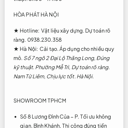
HÒA PHÁT HÀ NỘI
★ Hotline:
Vật liệu xây dựng.
Dự toán rõ
ràng.
0938.230.358
★ Hà Nội:
Cải tạo.
Áp dụng cho nhiều quy
mô.
Số 7 ngõ 2 Đại Lộ Thăng Long,
Đúng
kỹ thuật.
Phường Mễ Trì,
Dự toán rõ ràng.
Nam Từ Liêm,
Chịu lực tốt.
Hà Nội.
SHOWROOM TPHCM
Số 8 Lương Đình Của – P.
Tối ưu không
gian.
Bình Khánh,
Thi công đúng tiến