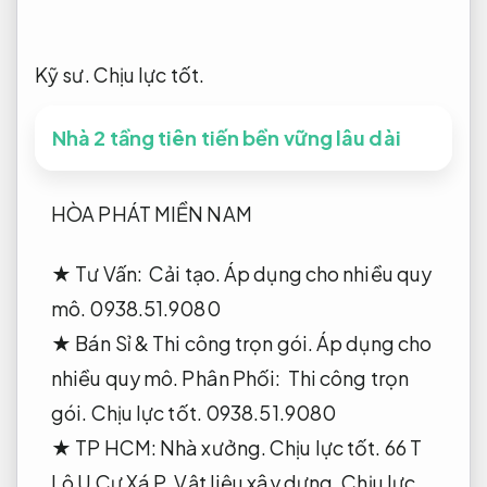
Kỹ sư.
Chịu lực tốt.
Nhà 2 tầng tiên tiến bền vững lâu dài
HÒA PHÁT MIỀN NAM
★ Tư Vấn:
Cải tạo.
Áp dụng cho nhiều quy
mô.
0938.51.9080
★ Bán Sỉ &
Thi công trọn gói.
Áp dụng cho
nhiều quy mô.
Phân Phối:
Thi công trọn
gói.
Chịu lực tốt.
0938.51.9080
★ TP HCM:
Nhà xưởng.
Chịu lực tốt.
66 T
Lô U Cư Xá P.
Vật liệu xây dựng.
Chịu lực