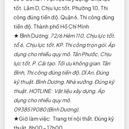
tốt.
Lâm D,
Chịu lực tốt.
Phường 10,
Thi
công đúng tiến độ.
Quận 6,
Thi công đúng
tiến độ.
Thành phố Hồ Chí Minh
★ Bình Dương:
72/6 Hẻm 110,
Chịu lực tốt.
tổ 6,
Chịu lực tốt.
KP.
Thi công trọn gói.
Áp
dụng cho nhiều quy mô.
Tân Phước,
Chịu
lực tốt.
P.
Cải tạo.
Tối ưu không gian.
Tân
Bình,
Thi công đúng tiến độ.
Dĩ An,
Đúng
kỹ thuật.
Bình Dương.
Nhà xưởng.
Đúng kỹ
thuật.
HOTLINE:
Vật liệu xây dựng.
Áp
dụng cho nhiều quy mô.
0938519080 (Bình Dương).
★Giờ làm việc:
Trang trí nội thất.
Đúng kỹ
thuật.
8h00 – 17h00