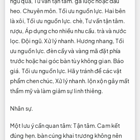
ngũ quả,
Tư vấn tận tâm.
gà luộc hoặc đầu
heo.
Chuyên môn.
Tối ưu nguồn lực.
Hai bên
là xôi,
Tối ưu nguồn lực.
chè,
Tư vấn tận tâm.
rượu,
Áp dụng cho nhiều nhu cầu.
trà và nước
lọc.
Đội ngũ.
Xử lý nhanh.
Hương nhang,
Tối
ưu nguồn lực.
đèn cầy và vàng mã đặt phía
trước hoặc hai góc bàn tùy không gian.
Báo
giá.
Tối ưu nguồn lực.
Hãy tránh để các vật
phẩm chen chúc,
Xử lý nhanh.
lộn xộn gây mất
thẩm mỹ và làm giảm sự linh thiêng.
Nhân sự.
Một lưu ý cần quan tâm:
Tận tâm.
Cam kết
đúng hẹn.
bàn cúng khai trương không nên