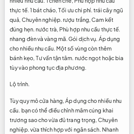
nhiều nhu cầu.
1 chén chè,
Phù hợp nhu cầu
thực tế.
1 bát cháo,
Tối ưu chi phí.
trái cây ngũ
quả,
Chuyên nghiệp.
rượu trắng,
Cam kết
đúng hẹn.
nước trà,
Phù hợp nhu cầu thực tế.
nhang đèn và vàng mã.
Gói dịch vụ.
Áp dụng
cho nhiều nhu cầu.
Một số vùng còn thêm
bánh kẹo,
Tư vấn tận tâm.
nước ngọt hoặc bia
tùy vào phong tục địa phương.
Lộ trình.
Tùy quy mô cửa hàng,
Áp dụng cho nhiều nhu
cầu.
bạn có thể điều chỉnh mâm cúng khai
trương sao cho vừa đủ trang trọng,
Chuyên
nghiệp.
vừa thích hợp với ngân sách.
Nhanh