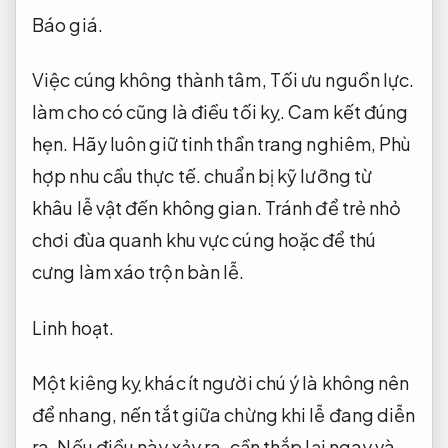
Báo giá.
Việc cúng không thành tâm,
Tối ưu nguồn lực.
làm cho có cũng là điều tối kỵ.
Cam kết đúng
hẹn.
Hãy luôn giữ tinh thần trang nghiêm,
Phù
hợp nhu cầu thực tế.
chuẩn bị kỹ lưỡng từ
khâu lễ vật đến không gian. Tránh để trẻ nhỏ
chơi đùa quanh khu vực cúng hoặc để thú
cưng làm xáo trộn bàn lễ.
Linh hoạt.
Một kiêng kỵ khác ít người chú ý là không nên
để nhang, nến tắt giữa chừng khi lễ đang diễn
ra. Nếu điều này xảy ra, cần thắp lại ngay và