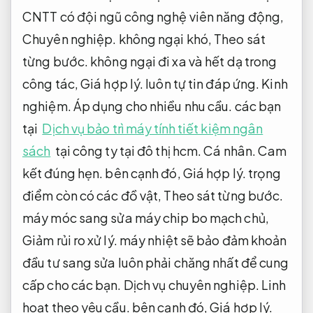
CNTT có đội ngũ công nghệ viên năng động,
Chuyên nghiệp.
không ngại khó,
Theo sát
từng bước.
không ngại đi xa và hết dạ trong
công tác,
Giá hợp lý.
luôn tự tin đáp ứng.
Kinh
nghiệm.
Áp dụng cho nhiều nhu cầu.
các bạn
tại
Dịch vụ bảo trì máy tính tiết kiệm ngân
sách
tại công ty tại đô thị hcm.
Cá nhân.
Cam
kết đúng hẹn.
bên cạnh đó,
Giá hợp lý.
trọng
điểm còn có các đồ vật,
Theo sát từng bước.
máy móc sang sửa máy chip bo mạch chủ,
Giảm rủi ro xử lý.
máy nhiệt sẽ bảo đảm khoản
đầu tư sang sửa luôn phải chăng nhất để cung
cấp cho các bạn.
Dịch vụ chuyên nghiệp.
Linh
hoạt theo yêu cầu.
bên cạnh đó,
Giá hợp lý.