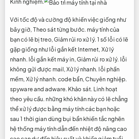
Kinh nghiệm.
Với tốc độ và cường độ khiến việc giống như
bây giờ,
Theo sát từng bước.
máy tính của
bạn có lẽ bị treo,
Giảm rủi ro xử lý.
1 số lỗi có lẽ
gặp giống như lỗi gắn kết Internet,
Xử lý
nhanh.
lỗi gắn kết máy in,
Giảm rủi ro xử lý.
lỗi
không gửi được mail,
Xử lý nhanh.
lỗi phần
mềm,
Xử lý nhanh.
code bẩn,
Chuyên nghiệp.
spyware and adware.
Khảo sát.
Linh hoạt
theo yêu cầu.
những khó khăn này có lẽ chẳng
thể xử lý được bằng máy tính các bạn hoặc
sau 1 thời gian dùng bụi bẩn khiến tắc nghẽn
hệ thống máy tính dẫn đến nhiệt độ nâng cao
cao can dự đến hiệu suất và khiến giảm tuổi