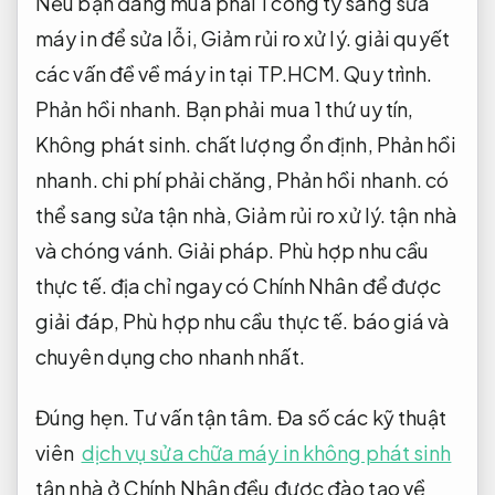
Nếu bạn đang mua phải 1 công ty sang sửa
máy in để sửa lỗi,
Giảm rủi ro xử lý.
giải quyết
các vấn đề về máy in tại TP.HCM.
Quy trình.
Phản hồi nhanh.
Bạn phải mua 1 thứ uy tín,
Không phát sinh.
chất lượng ổn định,
Phản hồi
nhanh.
chi phí phải chăng,
Phản hồi nhanh.
có
thể sang sửa tận nhà,
Giảm rủi ro xử lý.
tận nhà
và chóng vánh.
Giải pháp.
Phù hợp nhu cầu
thực tế.
địa chỉ ngay có Chính Nhân để được
giải đáp,
Phù hợp nhu cầu thực tế.
báo giá và
chuyên dụng cho nhanh nhất.
Đúng hẹn.
Tư vấn tận tâm.
Đa số các kỹ thuật
viên
dịch vụ sửa chữa máy in không phát sinh
tận nhà ở Chính Nhân đều được đào tạo về