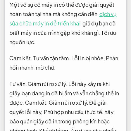
Một số sự cố máy in có thể được giải quyết
hoàn toàn tại nhà mà không cần đến
dịch vụ
sửa chữa máy in dễ triển khai
giả dụ bạn đã
biết máy in của mình gặp khó khăn gì.
Tối ưu
nguồn lực.
Cam kết.
Tư vấn tận tâm.
Lỗi in bị nhòe,
Phản
hồi nhanh.
mờ chữ.
Tư vấn.
Giảm rủi ro xử lý.
Lỗi này xảy ra khi
giấy bạn đang in đã bị ẩm và vẫn chẳng thể in
được.
Cam kết.
Giảm rủi ro xử lý.
Để giải
quyết lỗi này,
Phù hợp nhu cầu thực tế.
hãy
bảo quản giấy đã in trong phòng kín hoặc
phòng lạnh.
Khách hàng.
Áp dụng cho nhiều