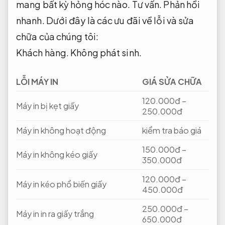
mang bất kỳ hỏng hóc nào.
Tư vấn.
Phản hồi
nhanh.
Dưới đây là các ưu đãi về lỗi và sửa
chữa của chúng tôi:
Khách hàng.
Không phát sinh.
LỖI MÁY IN
GIÁ SỬA CHỮA
120.000đ –
Máy in bị kẹt giấy
250.000đ
Máy in không hoạt động
kiểm tra báo giá
150.000đ –
Máy in không kéo giấy
350.000đ
120.000đ –
Máy in kéo phổ biến giấy
450.000đ
250.000đ –
Máy in in ra giấy trắng
650.000đ