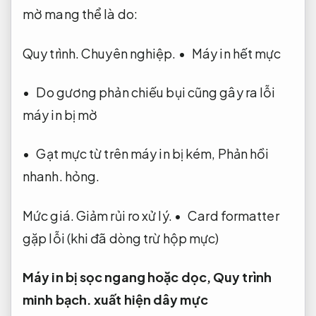
mờ mang thể là do:
Quy trình.
Chuyên nghiệp.
• Máy in hết mực
• Do gương phản chiếu bụi cũng gây ra lỗi
máy in bị mờ
• Gạt mực từ trên máy in bị kém,
Phản hồi
nhanh.
hỏng.
Mức giá.
Giảm rủi ro xử lý.
• Card formatter
gặp lỗi (khi đã dòng trừ hộp mực)
Máy in bị sọc ngang hoặc dọc,
Quy trình
minh bạch.
xuất hiện dây mực