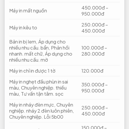
450.000đ –
Máy in mất nguồn
950.000đ
250.000đ –
Máy in kêu to
450.000đ
Bản in bị lem,
Áp dụng cho
nhiều nhu cầu.
bẩn,
Phản hồi
100.000đ –
nhanh.
mất chữ,
Áp dụng cho
280.000đ
nhiều nhu cầu.
mờ
Máy in chỉ in được 1 tờ
120.000đ
Máy in nghẹt đầu phùn in sai
350.000đ –
màu,
Chuyên nghiệp.
thiếu
950.000đ
màu,
Tư vấn tận tâm.
sọc
Máy in nháy đèn mực,
Chuyên
250.000đ –
nghiệp.
nháy 2 đèn luôn phiên,
450.000đ
Chuyên nghiệp.
Lỗi 5b00
150.000đ –